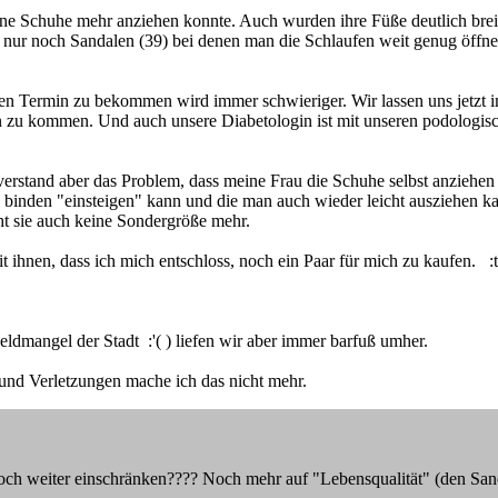
keine Schuhe mehr anziehen konnte. Auch wurden ihre Füße deutlich brei
 nur noch Sandalen (39) bei denen man die Schlaufen weit genug öffnen
en Termin zu bekommen wird immer schwieriger. Wir lassen uns jetzt
n zu kommen. Und auch unsere Diabetologin ist mit unseren podologisch
verstand aber das Problem, dass meine Frau die Schuhe selbst anziehen 
zu binden "einsteigen" kann und die man auch wieder leicht ausziehen
ht sie auch keine Sondergröße mehr.
 ihnen, dass ich mich entschloss, noch ein Paar für mich zu kaufen. :
ldmangel der Stadt :'( ) liefen wir aber immer barfuß umher.
 und Verletzungen mache ich das nicht mehr.
h noch weiter einschränken???? Noch mehr auf "Lebensqualität" (den S