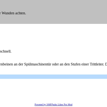
ne Wunden achten.
schnell.
enbeinen an der Spülmaschinentür oder an den Stufen einer Trittleiter. 
Powered by SMFPacks Likes Pro Mod