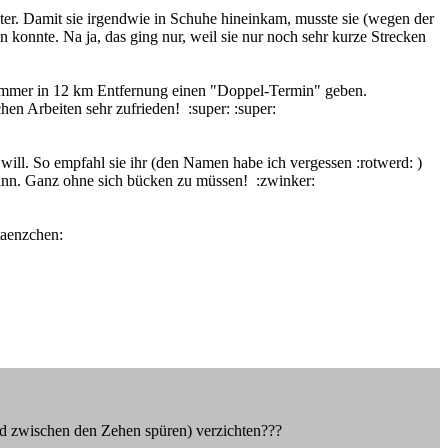
ter. Damit sie irgendwie in Schuhe hineinkam, musste sie (wegen der
 konnte. Na ja, das ging nur, weil sie nur noch sehr kurze Strecken
 immer in 12 km Entfernung einen "Doppel-Termin" geben.
en Arbeiten sehr zufrieden! :super: :super:
will. So empfahl sie ihr (den Namen habe ich vergessen :rotwerd: )
 kann. Ganz ohne sich bücken zu müssen! :zwinker:
taenzchen:
and zwischen den Zehen spüren) verzichten???