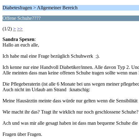
Diabetesfragen > Allgemeiner Bereich
Offene Schuhe????
(1/2)
>
>>
Sandra Spexen
:
Hallo an euch alle,
Ich habe mal eine Frage bezüglich Schuhwerk ;).
Ich kenne nur eine Handvoll Diabetiker/innen. Alle davon Typ 2. Un
Alle meinten dass man keine offenen Schuhe tragen sollte wenn man D
Die Pflegeberaterin (ist alle 6 Monate bei uns wegen meiner pflegebe
Auch nicht im Urlaub am Strand :knatschig:
Meine Hausärztin meinte dass würde nur gelten wenn die Sensibilität 
Wie macht ihr das? Tragt ihr wirklich nur noch geschlossene Schuhe
Ach und was mir alle gesagt haben ist dass man bequeme Schuhe die n
Fragen über Fragen.