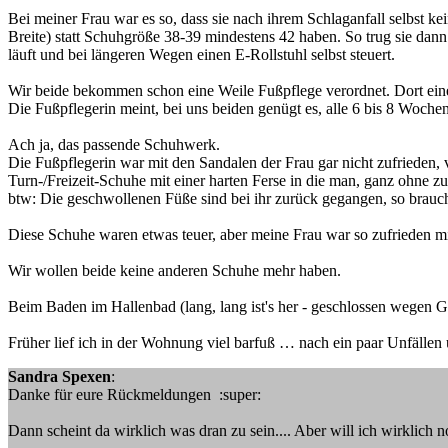
Bei meiner Frau war es so, dass sie nach ihrem Schlaganfall selbst 
Breite) statt Schuhgröße 38-39 mindestens 42 haben. So trug sie dann
läuft und bei längeren Wegen einen E-Rollstuhl selbst steuert.
Wir beide bekommen schon eine Weile Fußpflege verordnet. Dort ein
Die Fußpflegerin meint, bei uns beiden genügt es, alle 6 bis 8 Woche
Ach ja, das passende Schuhwerk.
Die Fußpflegerin war mit den Sandalen der Frau gar nicht zufrieden, 
Turn-/Freizeit-Schuhe mit einer harten Ferse in die man, ganz ohne 
btw: Die geschwollenen Füße sind bei ihr zurück gegangen, so brauc
Diese Schuhe waren etwas teuer, aber meine Frau war so zufrieden mit
Wir wollen beide keine anderen Schuhe mehr haben.
Beim Baden im Hallenbad (lang, lang ist's her - geschlossen wegen Ge
Früher lief ich in der Wohnung viel barfuß … nach ein paar Unfällen
Sandra Spexen
:
Danke für eure Rückmeldungen :super:
Dann scheint da wirklich was dran zu sein.... Aber will ich wirklic