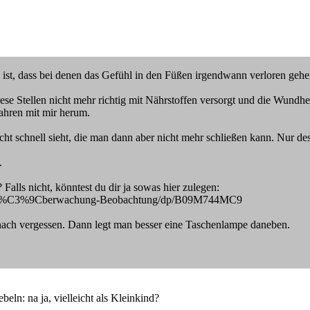
 ist, dass bei denen das Gefühl in den Füßen irgendwann verloren gehe
se Stellen nicht mehr richtig mit Nährstoffen versorgt und die Wundhei
Jahren mit mir herum.
t schnell sieht, die man dann aber nicht mehr schließen kann. Nur desw
.
Falls nicht, könntest du dir ja sowas hier zulegen:
egel-%C3%9Cberwachung-Beobachtung/dp/B09M744MC9
nach vergessen. Dann legt man besser eine Taschenlampe daneben.
ln: na ja, vielleicht als Kleinkind?