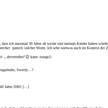
, dass ich maximal 30 Jahre alt werde und niemals Kinder haben wür
n Sprecher :patsch: solcher Worte. Ich sehe soetwas auch im Kontext 
el „ abverreden“😉 kann :zunge2:
r Sugarbabe, Sweety…?
ch 49 Jahre DM1 […]