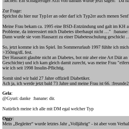
:lachen: Ein schlagfertiger Arzt von damals würde jetzt sagen: "Da 
Zur Frage:
Sprichst du hier nur Typ1er an oder darf ich Typ2er auch menen Sen
Meine Frau bekam ca. 1995 eine BSD-Entzündung und galt im KH als T
Probleme, da interessiert mich Diabetes überhaupt nicht …" :banane:
Dann wurde sie vom Hausarzt zu einer Diabetesschulung geschickt …
So, jetzt komme ich ins Spiel. Im Sommerurlaub 1997 fühlte ich mic
>350mg/dL fest.
Der Hausarzt glaubte nicht an Diabetes, bot mir aber eine Art Diät 
Geschichte) und ich kam gleich damit zurecht, was meine Frau "eifers
wie ich seit 1998 Insulin-Pflichtig.
Somit sind wir bald 27 Jahre offiziell Diabetiker.
Ach ja, ich werde jetzt bald 73 Jahre und meine Frau ist 66. :freunde2
Gela
:
@Gyuri: danke :banane: dir.
Natürlich meine ich alle mit DM egal welcher Typ
Oggy
:
Mein „Begleiter“ wurde letztes Jahr „Volljährig“ - ist aber vom Verha