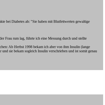
e bei Diabetes ab: "Sie haben mit Blutfettwerten gewaltige
r Frau rum lag, führte ich eine Messung durch und stellte
zchen: Ab Herbst 1998 bekam ich aber von ihm Insulin (lange
r und sie bekam sogleich Insulin verschrieben und ist somit genau