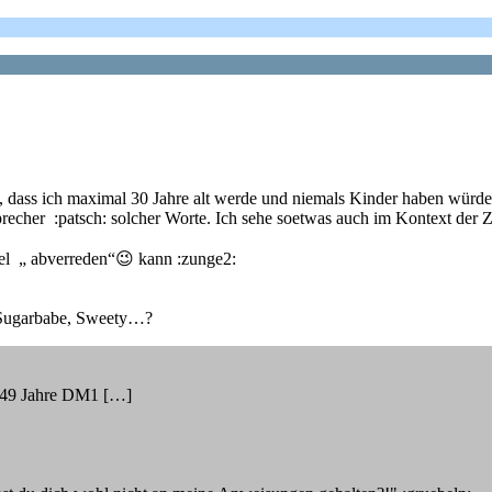
, dass ich maximal 30 Jahre alt werde und niemals Kinder haben wür
n Sprecher :patsch: solcher Worte. Ich sehe soetwas auch im Kontext 
el „ abverreden“😉 kann :zunge2:
r Sugarbabe, Sweety…?
ch 49 Jahre DM1 […]