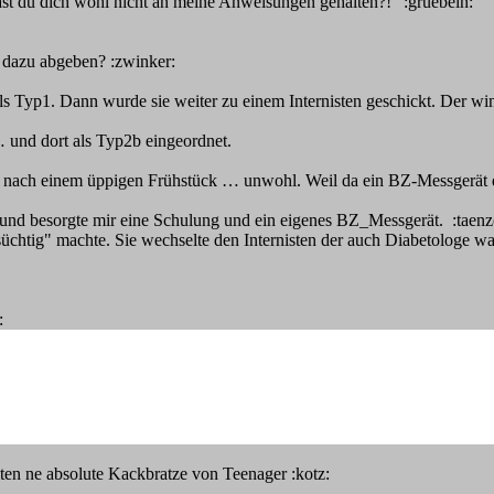
hast du dich wohl nicht an meine Anweisungen gehalten?!" :gruebeln:
f dazu abgeben? :zwinker:
yp1. Dann wurde sie weiter zu einem Internisten geschickt. Der winkt
 und dort als Typ2b eingeordnet.
h nach einem üppigen Frühstück … unwohl. Weil da ein BZ-Messgerät de
an und besorgte mir eine Schulung und ein eigenes BZ_Messgerät. :taen
üchtig" machte. Sie wechselte den Internisten der auch Diabetologe wa
:
lten ne absolute Kackbratze von Teenager :kotz: