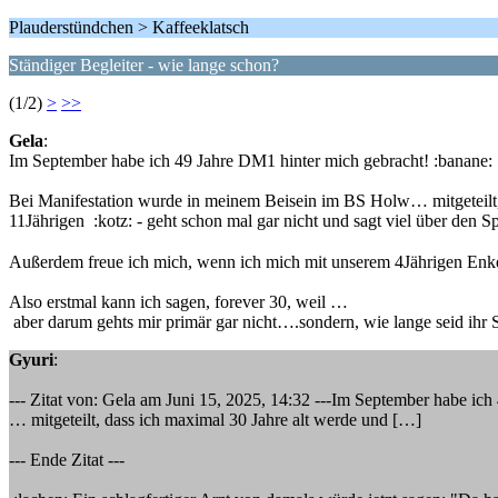
Plauderstündchen > Kaffeeklatsch
Ständiger Begleiter - wie lange schon?
(1/2)
>
>>
Gela
:
Im September habe ich 49 Jahre DM1 hinter mich gebracht! :banane:
Bei Manifestation wurde in meinem Beisein im BS Holw… mitgeteilt
11Jährigen :kotz: - geht schon mal gar nicht und sagt viel über de
Außerdem freue ich mich, wenn ich mich mit unserem 4Jährigen Enk
Also erstmal kann ich sagen, forever 30, weil …
aber darum gehts mir primär gar nicht….sondern, wie lange seid ih
Gyuri
:
--- Zitat von: Gela am Juni 15, 2025, 14:32 ---Im September habe i
… mitgeteilt, dass ich maximal 30 Jahre alt werde und […]
--- Ende Zitat ---