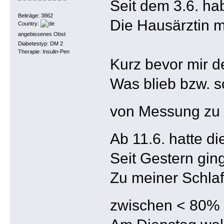
Seit dem 3.6. ha
Beiträge: 3862
Die Hausärztin m
Country:
angebissenes Obst
Diabetestyp: DM 2
Therapie: Insulin-Pen
Kurz bevor mir d
Was blieb bzw. s
von Messung zu
Ab 11.6. hatte d
Seit Gestern ging
Zu meiner Schlaf
zwischen < 80%