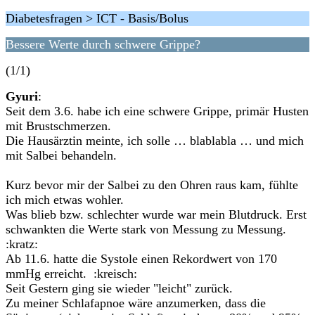
Diabetesfragen > ICT - Basis/Bolus
Bessere Werte durch schwere Grippe?
(1/1)
Gyuri
:
Seit dem 3.6. habe ich eine schwere Grippe, primär Husten
mit Brustschmerzen.
Die Hausärztin meinte, ich solle … blablabla … und mich
mit Salbei behandeln.
Kurz bevor mir der Salbei zu den Ohren raus kam, fühlte
ich mich etwas wohler.
Was blieb bzw. schlechter wurde war mein Blutdruck. Erst
schwankten die Werte stark von Messung zu Messung.
:kratz:
Ab 11.6. hatte die Systole einen Rekordwert von 170
mmHg erreicht. :kreisch:
Seit Gestern ging sie wieder "leicht" zurück.
Zu meiner Schlafapnoe wäre anzumerken, dass die