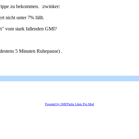
 Grippe zu bekommen. :zwinker:
t nicht unter 7% fällt.
ch" vom stark fallenden GMI?
destens 5 Minuten Ruhepause) .
.
Powered by SMFPacks Likes Pro Mod