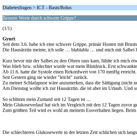
Diabetesfragen > ICT - Basis/Bolus
Bessere Werte durch schwere Grippe?
(1/1)
Gyuri
:
Seit dem 3.6. habe ich eine schwere Grippe, primär Husten mit Brust
Die Hausärztin meinte, ich solle … blablabla … und mich mit Salbei 
Kurz bevor mir der Salbei zu den Ohren raus kam, fühlte ich mich et
Was blieb bzw. schlechter wurde war mein Blutdruck. Erst schwankt
Ab 11.6. hatte die Systole einen Rekordwert von 170 mmHg erreicht. 
Seit Gestern ging sie wieder "leicht" zurück.
Zu meiner Schlafapnoe wäre anzumerken, dass die Sättigung (nicht n
Am Dienstag wollte ich zur Hausärztin. die ist aber im Urlaub. Und 
So schlimm mein Zustand seit 12 Tagen ist …
Mein Glukoseverlauf hat sich im Vergleich mit den 12 Tagen zuvor ge
Zum größten Teil wird es wohl an meinem Essverhalten liegen. Beim 
Die schlechteren Glukosewerte in der letzten Zeit schlichen sich lang