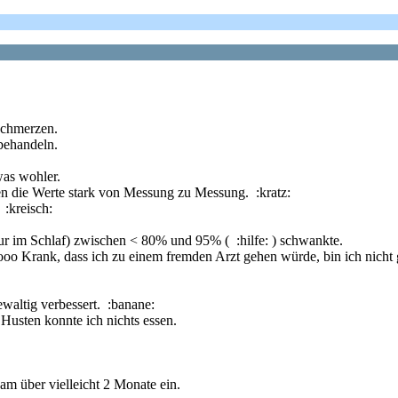
schmerzen.
behandeln.
was wohler.
en die Werte stark von Messung zu Messung. :kratz:
:kreisch:
ur im Schlaf) zwischen < 80% und 95% ( :hilfe: ) schwankte.
sooo Krank, dass ich zu einem fremden Arzt gehen würde, bin ich nicht 
waltig verbessert. :banane:
Husten konnte ich nichts essen.
sam über vielleicht 2 Monate ein.