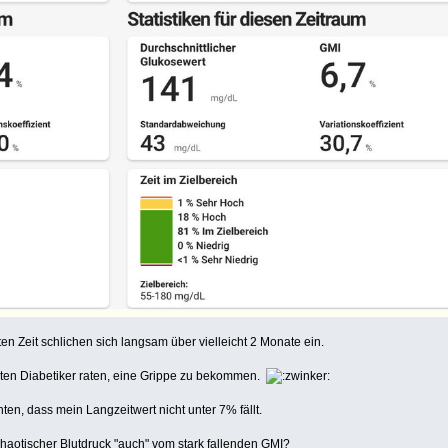
en Zeit schlichen sich langsam über vielleicht 2 Monate ein.
lten Diabetiker raten, eine Grippe zu bekommen.
hten, dass mein Langzeitwert nicht unter 7% fällt.
 chaotischer Blutdruck "auch" vom stark fallenden GMI?