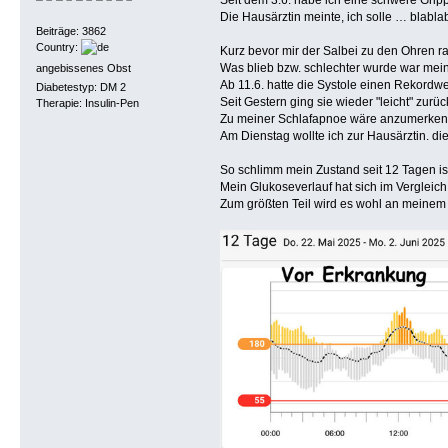
Die Hausärztin meinte, ich solle … blabl
Beiträge: 3862
Country:
Kurz bevor mir der Salbei zu den Ohren ra
Was blieb bzw. schlechter wurde war mei
angebissenes Obst
Ab 11.6. hatte die Systole einen Rekordw
Diabetestyp: DM 2
Seit Gestern ging sie wieder "leicht" zurüc
Therapie: Insulin-Pen
Zu meiner Schlafapnoe wäre anzumerken, 
Am Dienstag wollte ich zur Hausärztin. di
So schlimm mein Zustand seit 12 Tagen i
Mein Glukoseverlauf hat sich im Vergleic
Zum größten Teil wird es wohl an meinem 