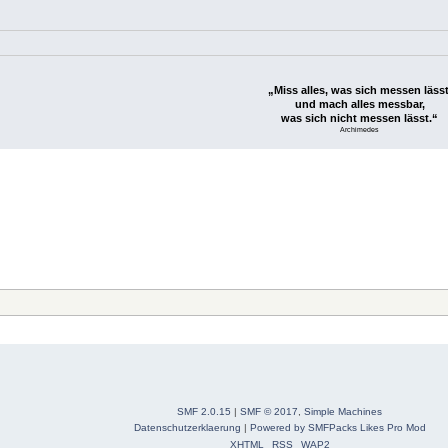
„Miss alles, was sich messen lässt
und mach alles messbar,
was sich nicht messen lässt.“
Archimedes
SMF 2.0.15
|
SMF © 2017
,
Simple Machines
Datenschutzerklaerung
|
Powered by SMFPacks Likes Pro Mod
XHTML
RSS
WAP2