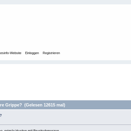
tesinfo-Website
Einloggen
Registrieren
e Grippe? (Gelesen 12615 mal)
?
pe, primär Husten mit Brustschmerzen.