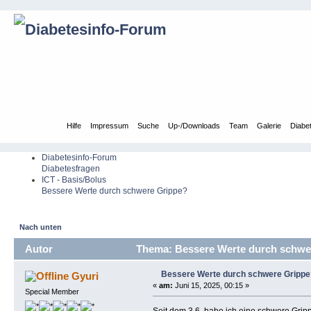
Übersicht
Hilfe
Impressum
Suche
Up-/Downloads
Team
Galerie
Diabe
Diabetesinfo-Forum
Diabetesfragen
ICT - Basis/Bolus
Bessere Werte durch schwere Grippe?
Nach unten
Autor
Thema: Bessere Werte durch schwer
Bessere Werte durch schwere Grippe
Gyuri
«
am:
Juni 15, 2025, 00:15 »
Special Member
Seit dem 3.6. habe ich eine schwere Grip