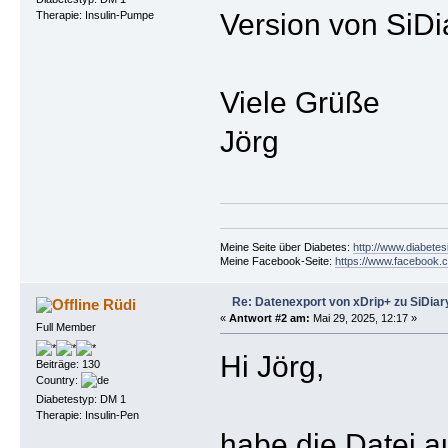
Version von SiDi
Therapie: Insulin-Pumpe
Viele Grüße
Jörg
Meine Seite über Diabetes:
http://www.diabetes
Meine Facebook-Seite:
https://www.facebook.c
Re: Datenexport von xDrip+ zu SiDiar
Rüdi
«
Antwort #2 am:
Mai 29, 2025, 12:17 »
Full Member
Hi Jörg,
Beiträge: 130
Country:
Diabetestyp: DM 1
Therapie: Insulin-Pen
habe die Datei a