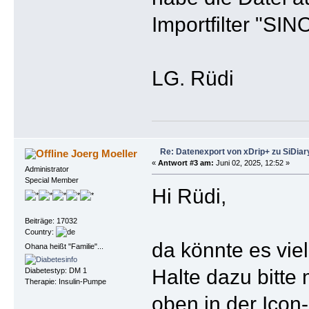
Importfilter "SI
LG. Rüdi
Re: Datenexport von xDrip+ zu SiDiar
Joerg Moeller
«
Antwort #3 am:
Juni 02, 2025, 12:52 »
Administrator
Special Member
Hi Rüdi,
Beiträge: 17032
Country:
da könnte es viel
Ohana heißt "Familie"...
Halte dazu bitte
Diabetestyp: DM 1
Therapie: Insulin-Pumpe
oben in der Icon-