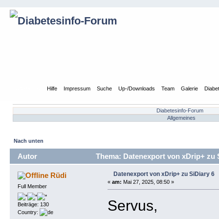
Übersicht
Hilfe
Impressum
Suche
Up-/Downloads
Team
Galerie
Diabe
Diabetesinfo-Forum
Allgemeines
Nach unten
Autor
Thema: Datenexport von xDrip+ zu S
Datenexport von xDrip+ zu SiDiary 6
Rüdi
«
am:
Mai 27, 2025, 08:50 »
Full Member
Servus,
Beiträge: 130
Country: