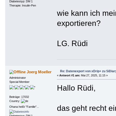
Diabetestyp: DM 1
Therapie: Insulin-Pen
wie kann ich me
exportieren?
LG. Rüdi
Re: Datenexport von xDrip+ zu SiDiar
Joerg Moeller
«
Antwort #1 am:
Mai 27, 2025, 11:15 »
Administrator
Special Member
Hallo Rüdi,
Beiträge: 17032
Country:
das geht recht e
Ohana heißt "Familie"...
Diabetestyp: DM 1