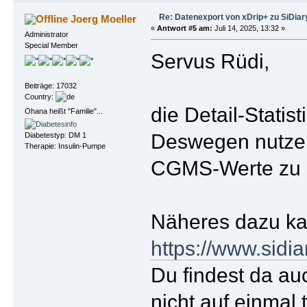
Re: Datenexport von xDrip+ zu SiDiar
Joerg Moeller
«
Antwort #5 am:
Juli 14, 2025, 13:32 »
Administrator
Special Member
Servus Rüdi,
Beiträge: 17032
Country:
die Detail-Statis
Ohana heißt "Familie"...
Deswegen nutze 
Diabetestyp: DM 1
Therapie: Insulin-Pumpe
CGMS-Werte zu 
Näheres dazu kan
https://www.sid
Du findest da au
nicht auf einma