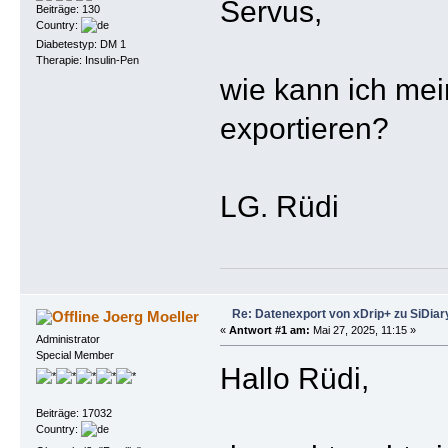
Servus,
Beiträge: 130
Country:
Diabetestyp: DM 1
Therapie: Insulin-Pen
wie kann ich me
exportieren?
LG. Rüdi
Re: Datenexport von xDrip+ zu SiDiar
Joerg Moeller
«
Antwort #1 am:
Mai 27, 2025, 11:15 »
Administrator
Special Member
Hallo Rüdi,
Beiträge: 17032
Country: