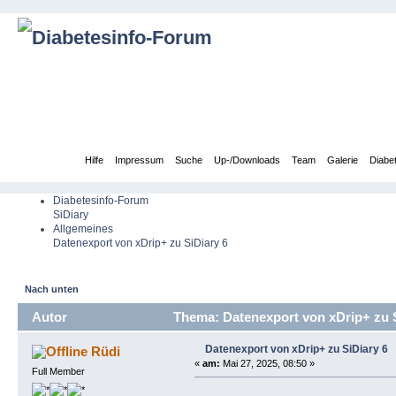
Übersicht
Hilfe
Impressum
Suche
Up-/Downloads
Team
Galerie
Diabe
Diabetesinfo-Forum
SiDiary
Allgemeines
Datenexport von xDrip+ zu SiDiary 6
Nach unten
Autor
Thema: Datenexport von xDrip+ zu S
Datenexport von xDrip+ zu SiDiary 6
Rüdi
«
am:
Mai 27, 2025, 08:50 »
Full Member