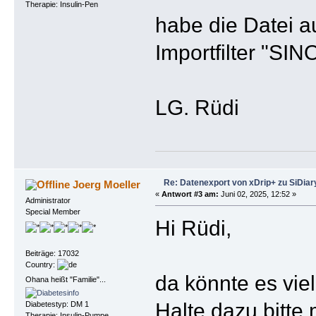
Therapie: Insulin-Pen
habe die Datei a
Importfilter "SI
LG. Rüdi
Re: Datenexport von xDrip+ zu SiDiar
Joerg Moeller
«
Antwort #3 am:
Juni 02, 2025, 12:52 »
Administrator
Special Member
Hi Rüdi,
Beiträge: 17032
Country:
da könnte es viel
Ohana heißt "Familie"...
Halte dazu bitte
Diabetestyp: DM 1
Therapie: Insulin-Pumpe