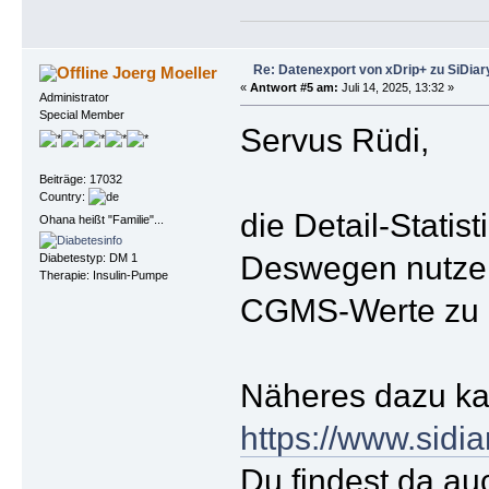
Re: Datenexport von xDrip+ zu SiDiar
Joerg Moeller
«
Antwort #5 am:
Juli 14, 2025, 13:32 »
Administrator
Special Member
Servus Rüdi,
Beiträge: 17032
Country:
die Detail-Statis
Ohana heißt "Familie"...
Deswegen nutze 
Diabetestyp: DM 1
Therapie: Insulin-Pumpe
CGMS-Werte zu 
Näheres dazu kan
https://www.sid
Du findest da au