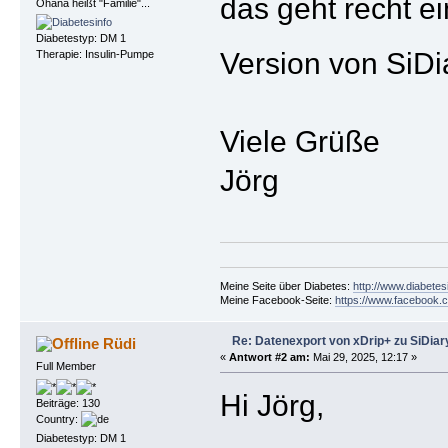
das geht recht e
Ohana heißt "Familie"...
Diabetestyp: DM 1
Version von SiDi
Therapie: Insulin-Pumpe
Viele Grüße
Jörg
Meine Seite über Diabetes:
http://www.diabetes
Meine Facebook-Seite:
https://www.facebook.c
Re: Datenexport von xDrip+ zu SiDiar
Rüdi
«
Antwort #2 am:
Mai 29, 2025, 12:17 »
Full Member
Hi Jörg,
Beiträge: 130
Country:
Diabetestyp: DM 1