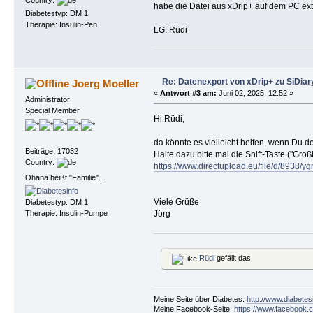
Country:
habe die Datei aus xDrip+ auf dem PC extr
Diabetestyp: DM 1
Therapie: Insulin-Pen
LG. Rüdi
Re: Datenexport von xDrip+ zu SiDiar
Joerg Moeller
«
Antwort #3 am:
Juni 02, 2025, 12:52 »
Administrator
Special Member
Hi Rüdi,
da könnte es vielleicht helfen, wenn Du de
Beiträge: 17032
Halte dazu bitte mal die Shift-Taste ("Gro
Country:
https://www.directupload.eu/file/d/8938/
Ohana heißt "Familie"...
Viele Grüße
Diabetestyp: DM 1
Jörg
Therapie: Insulin-Pumpe
Rüdi
gefällt das
Meine Seite über Diabetes:
http://www.diabetes
Meine Facebook-Seite:
https://www.facebook.c