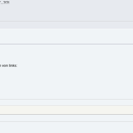
..?!?!
 von links: