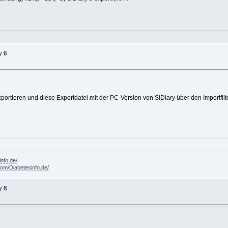
y 6
xportieren und diese Exportdatei mit der PC-Version von SiDiary über den Importfi
info.de/
om/Diabetesinfo.de/
y 6