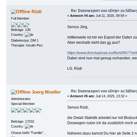
Re: Datenexport von xDrip+ zu SiDiar
Rüdi
«
Antwort #4 am:
Juli 11, 2025, 09:59 »
Full Member
Servus Jörg,
Beiträge: 130
Country:
mittlerweile ist mir ein Export der Daten z
Diabetestyp: DM 1
Aber weshalb sieht das
so
aus?
Therapie: Insulin-Pen
https://www.directupload.eu/file/d/8977/w
Daten sind nun mal genug vorhanden, wes
LG. Rüdi
Re: Datenexport von xDrip+ zu SiDiar
Joerg Moeller
«
Antwort #5 am:
Juli 14, 2025, 13:32 »
Administrator
Special Member
Servus Rüdi,
die Detail-Statistik arbeitet nur mit Blut
Beiträge: 17032
Deswegen nutze ich da zusätzlich noch 
Country:
Ohana heißt "Familie"...
Näheres dazu kannst Du hier ab Seite 2 