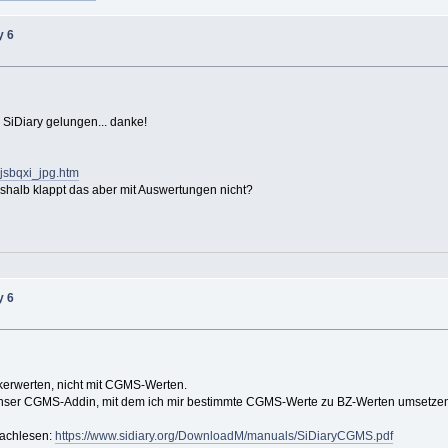
y 6
u SiDiary gelungen... danke!
9jsbqxi_jpg.htm
halb klappt das aber mit Auswertungen nicht?
y 6
zuckerwerten, nicht mit CGMS-Werten.
unser CGMS-Addin, mit dem ich mir bestimmte CGMS-Werte zu BZ-Werten umsetze
nachlesen:
https://www.sidiary.org/DownloadM/manuals/SiDiaryCGMS.pdf