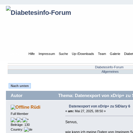
Übersicht
Hilfe
Impressum
Suche
Up-/Downloads
Team
Galerie
Diabe
Diabetesinfo-Forum
Allgemeines
Nach unten
Autor
Thema: Datenexport von xDrip+ zu S
Datenexport von xDrip+ zu SiDiary 6
Rüdi
«
am:
Mai 27, 2025, 08:50 »
Full Member
Servus,
Beiträge: 130
Country:
wie kann ich meine Daten von (meinem Sa