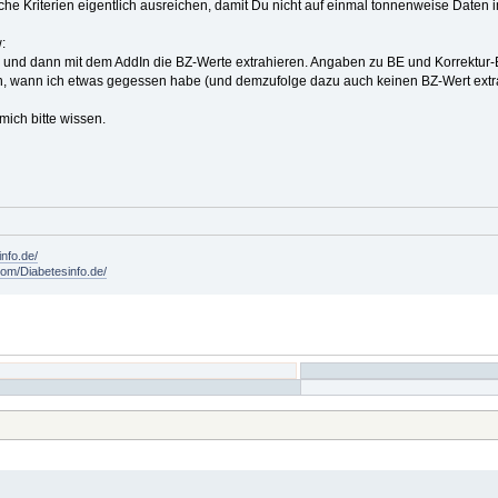
che Kriterien eigentlich ausreichen, damit Du nicht auf einmal tonnenweise Date
:
nd dann mit dem AddIn die BZ-Werte extrahieren. Angaben zu BE und Korrektur-B
en, wann ich etwas gegessen habe (und demzufolge dazu auch keinen BZ-Wert extr
mich bitte wissen.
info.de/
om/Diabetesinfo.de/