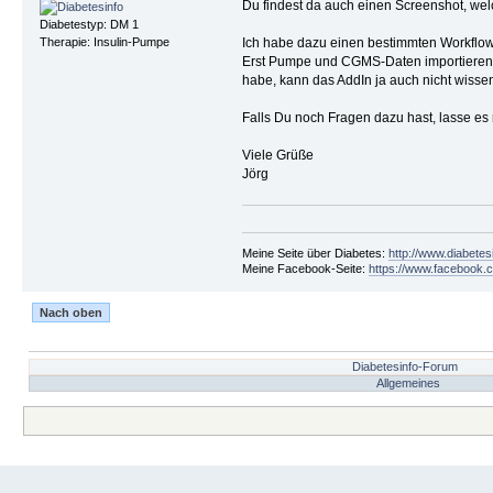
Du findest da auch einen Screenshot, wel
Diabetestyp: DM 1
Ich habe dazu einen bestimmten Workflow
Therapie: Insulin-Pumpe
Erst Pumpe und CGMS-Daten importieren u
habe, kann das AddIn ja auch nicht wiss
Falls Du noch Fragen dazu hast, lasse es 
Viele Grüße
Jörg
Meine Seite über Diabetes:
http://www.diabetes
Meine Facebook-Seite:
https://www.facebook.c
Nach oben
Diabetesinfo-Forum
Allgemeines