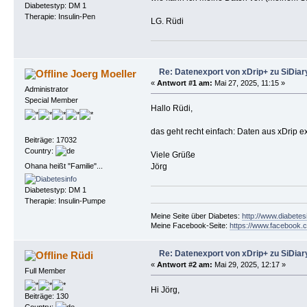
Diabetestyp: DM 1
Therapie: Insulin-Pen
LG. Rüdi
Re: Datenexport von xDrip+ zu SiDiar
Joerg Moeller
«
Antwort #1 am:
Mai 27, 2025, 11:15 »
Administrator
Special Member
Hallo Rüdi,
das geht recht einfach: Daten aus xDrip e
Beiträge: 17032
Country:
Viele Grüße
Ohana heißt "Familie"...
Jörg
Diabetestyp: DM 1
Therapie: Insulin-Pumpe
Meine Seite über Diabetes:
http://www.diabetes
Meine Facebook-Seite:
https://www.facebook.c
Re: Datenexport von xDrip+ zu SiDiar
Rüdi
«
Antwort #2 am:
Mai 29, 2025, 12:17 »
Full Member
Hi Jörg,
Beiträge: 130