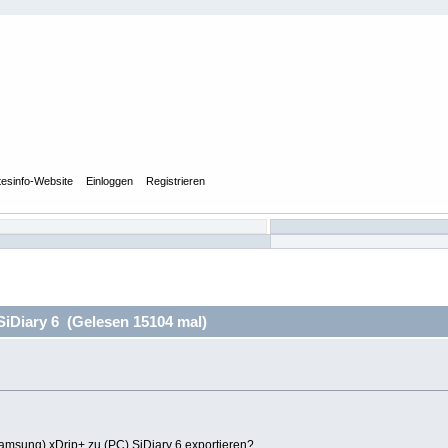
tesinfo-Website
Einloggen
Registrieren
iDiary 6 (Gelesen 15104 mal)
msung) xDrip+ zu (PC) SiDiary 6 exportieren?