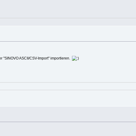
lter "SINOVO ASCII/CSV-Import" importieren.