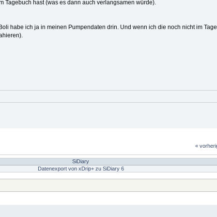
n im Tagebuch hast (was es dann auch verlangsamen würde).
oli habe ich ja in meinen Pumpendaten drin. Und wenn ich die noch nicht im Tag
ahieren).
« vorher
SiDiary
Datenexport von xDrip+ zu SiDiary 6