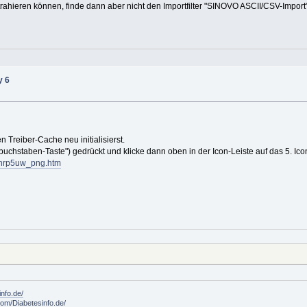
ahieren können, finde dann aber nicht den Importfilter "SINOVO ASCII/CSV-Import".
y 6
n Treiber-Cache neu initialisierst.
ßbuchstaben-Taste") gedrückt und klicke dann oben in der Icon-Leiste auf das 5. Icon
ygnrp5uw_png.htm
info.de/
om/Diabetesinfo.de/