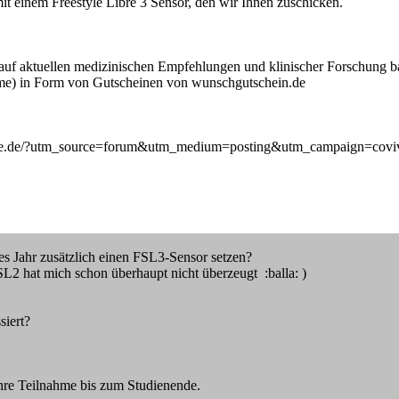
t einem Freestyle Libre 3 Sensor, den wir Ihnen zuschicken.
uf aktuellen medizinischen Empfehlungen und klinischer Forschung ba
ahme) in Form von Gutscheinen von wunschgutschein.de
-studie.de/?utm_source=forum&utm_medium=posting&utm_campaign=cov
s Jahr zusätzlich einen FSL3-Sensor setzen?
SL2 hat mich schon überhaupt nicht überzeugt :balla: )
siert?
 Ihre Teilnahme bis zum Studienende.