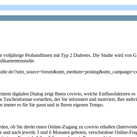
r volljährige ProbandInnen mit Typ 2 Diabetes. Die Studie wird von 
edikamentenstudie.
ivio-studie.de/?utm_source=forum&utm_medium=posting&utm_campaign=
 einem digitalen Dialog zeigt Ihnen covivio, welche Einflussfaktoren es a
m Taschenformat vorstellen, der Sie informiert und motiviert, Ihre ind
 immer es für Sie passt und in Ihrem eigenen Tempo.
eden, ob Sie direkt einen Online-Zugang zu covivio erhalten (Intervent
ie und nach jeweils 3 und 6 Monaten gebeten, verschiedene Online-Fr