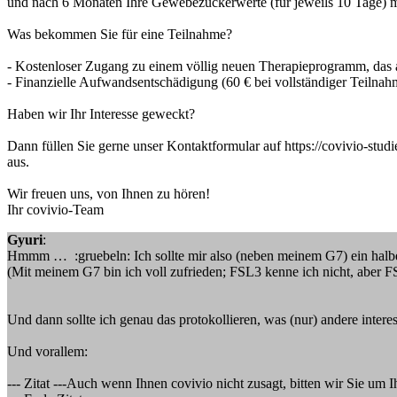
und nach 6 Monaten Ihre Gewebezuckerwerte (für jeweils 10 Tage) mi
Was bekommen Sie für eine Teilnahme?
- Kostenloser Zugang zu einem völlig neuen Therapieprogramm, das a
- Finanzielle Aufwandsentschädigung (60 € bei vollständiger Teiln
Haben wir Ihr Interesse geweckt?
Dann füllen Sie gerne unser Kontaktformular auf https://covivio
aus.
Wir freuen uns, von Ihnen zu hören!
Ihr covivio-Team
Gyuri
:
Hmmm … :gruebeln: Ich sollte mir also (neben meinem G7) ein halbe
(Mit meinem G7 bin ich voll zufrieden; FSL3 kenne ich nicht, aber F
Und dann sollte ich genau das protokollieren, was (nur) andere interes
Und vorallem:
--- Zitat ---Auch wenn Ihnen covivio nicht zusagt, bitten wir Sie um