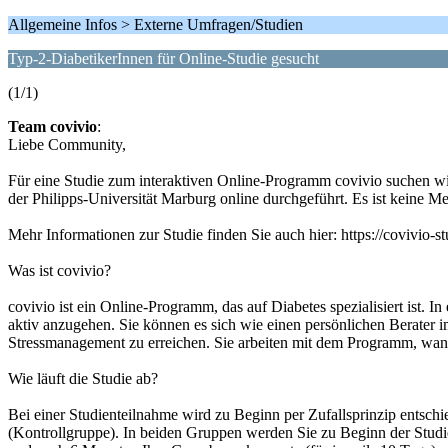
Allgemeine Infos > Externe Umfragen/Studien
Typ-2-DiabetikerInnen für Online-Studie gesucht
(1/1)
Team covivio
:
Liebe Community,
Für eine Studie zum interaktiven Online-Programm covivio suchen wi
der Philipps-Universität Marburg online durchgeführt. Es ist keine M
Mehr Informationen zur Studie finden Sie auch hier: https://cov
Was ist covivio?
covivio ist ein Online-Programm, das auf Diabetes spezialisiert ist. In
aktiv anzugehen. Sie können es sich wie einen persönlichen Berater i
Stressmanagement zu erreichen. Sie arbeiten mit dem Programm, wann
Wie läuft die Studie ab?
Bei einer Studienteilnahme wird zu Beginn per Zufallsprinzip entschi
(Kontrollgruppe). In beiden Gruppen werden Sie zu Beginn der Stud