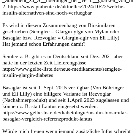
_Statement_zu_A__nderungen_der_Verfu__gbarkeit_von_Ins
2. https://www.ptaheute.de/aktuelles/2024/10/22/welche-
insulin-alternativen-sind-noch-verfuegbar
Es wird in diesem Zusammenhang von Biosimilaren
geschrieben (Semglee = Glargin-yfgn von Mylan oder
Basaglar bzw. Rezvoglar = Glargin-aglr von Eli Lilly)
Hat jemand schon Erfahrungen damit?
Semlee z. B. gibt es in Deutschland seit Dez. 2021 aber
hatte in der letzten Zeit Lieferengpässe
https://www.gelbe-liste.de/neue-medikamente/semglee-
insulin-glargin-diabetes
Basaglar ist seit 1. Sept. 2015 verfügbar (Von Böhringer
und Eli Lilly) eine billigere Variante ist Rezvoglar
(Nachahmerprodukt) und seit 1.April 2023 zugelassen und
können z. B. statt Lantus eingesetzt werden.
https://www.gelbe-liste.de/diabetologie/insulin-biosimilar-
basaglar-vergleich-referenzprodukt-lantus
Würde mich freuen wenn jemand zusätzliche Infos schreibt