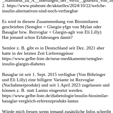
_Statement_zu_A__nderungen_der_Verfu__gbarkeit_von_Ins
2. https://www.ptaheute.de/aktuelles/2024/10/22/welche-
insulin-alternativen-sind-noch-verfuegbar
Es wird in diesem Zusammenhang von Biosimilaren
geschrieben (Semglee = Glargin-yfgn von Mylan oder
Basaglar bzw. Rezvoglar = Glargin-aglr von Eli Lilly)
Hat jemand schon Erfahrungen damit?
Semlee z. B. gibt es in Deutschland seit Dez. 2021 aber
hatte in der letzten Zeit Lieferengpässe
https://www.gelbe-liste.de/neue-medikamente/semglee-
insulin-glargin-diabetes
Basaglar ist seit 1. Sept. 2015 verfügbar (Von Böhringer
und Eli Lilly) eine billigere Variante ist Rezvoglar
(Nachahmerprodukt) und seit 1.April 2023 zugelassen und
können z. B. statt Lantus eingesetzt werden.
https://www.gelbe-liste.de/diabetologie/insulin-biosimilar-
basaglar-vergleich-referenzprodukt-lantus
Würde mich freuen wenn jemand zusätzliche Infos schreibt