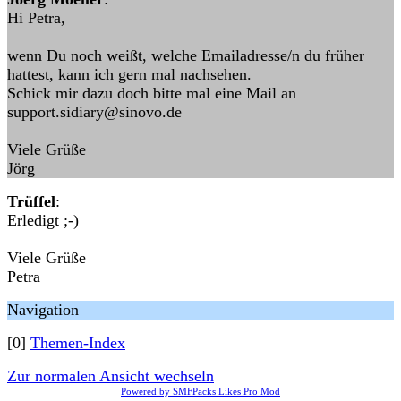
Hi Petra,
wenn Du noch weißt, welche Emailadresse/n du früher
hattest, kann ich gern mal nachsehen.
Schick mir dazu doch bitte mal eine Mail an
support.sidiary@sinovo.de
Viele Grüße
Jörg
Trüffel
:
Erledigt ;-)
Viele Grüße
Petra
Navigation
[0]
Themen-Index
Zur normalen Ansicht wechseln
Powered by SMFPacks Likes Pro Mod