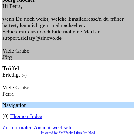
Hi Petra,
wenn Du noch weißt, welche Emailadresse/n du früher
hattest, kann ich gern mal nachsehen.
Schick mir dazu doch bitte mal eine Mail an
support.sidiary@sinovo.de
Viele Grüße
Jörg
Trüffel
:
Erledigt ;-)
Viele Grüße
Petra
Navigation
[0]
Themen-Index
Zur normalen Ansicht wechseln
Powered by SMFPacks Likes Pro Mod