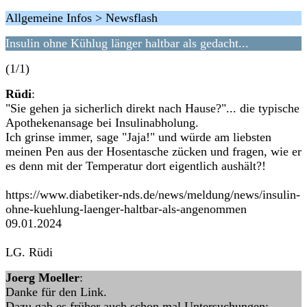
Allgemeine Infos > Newsflash
Insulin ohne Kühlug länger haltbar als gedacht...
(1/1)
Rüdi
:
"Sie gehen ja sicherlich direkt nach Hause?"... die typische
Apothekenansage bei Insulinabholung.
Ich grinse immer, sage "Jaja!" und würde am liebsten
meinen Pen aus der Hosentasche zücken und fragen, wie er
es denn mit der Temperatur dort eigentlich aushält?!
https://www.diabetiker-nds.de/news/meldung/news/insulin-
ohne-kuehlung-laenger-haltbar-als-angenommen
09.01.2024
LG. Rüdi
Joerg Moeller
:
Danke für den Link.
Dazu gab es früher auch schon mal Untersuchungen: