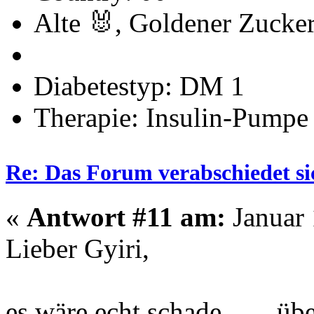
Alte 🐰, Goldener Zucke
Diabetestyp: DM 1
Therapie: Insulin-Pumpe
Re: Das Forum verabschiedet s
«
Antwort #11 am:
Januar 
Lieber Gyiri,
es wäre echt schade…. , übe