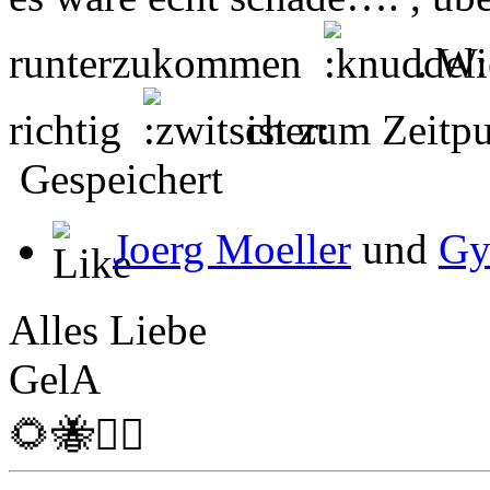
runterzukommen
. Wi
richtig
ist zum Zeitpu
Gespeichert
Joerg Moeller
und
Gy
Alles Liebe
GelA
🌻🐝🏴‍☠️