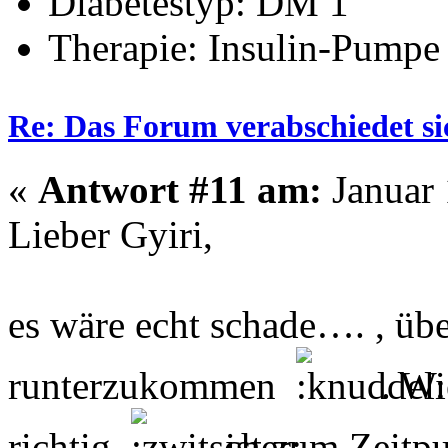
Diabetestyp: DM 1
Therapie: Insulin-Pumpe
Re: Das Forum verabschiedet s
«
Antwort #11 am:
Januar 
Lieber Gyiri,
es wäre echt schade…. , übe
runterzukommen
. Wi
richtig
ist zum Zeitpu