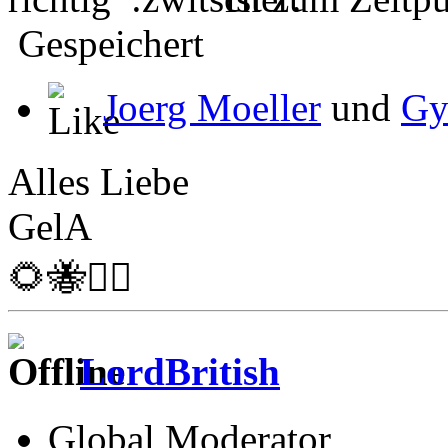
Gespeichert
Joerg Moeller
und
Gy
Alles Liebe
GelA
🌻🐝🏴‍☠️
LordBritish
Global Moderator