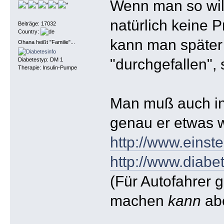
Wenn man so will
natürlich keine 
Beiträge: 17032
Country:
kann man später 
Ohana heißt "Familie"...
"durchgefallen",
Diabetestyp: DM 1
Therapie: Insulin-Pumpe
Man muß auch in 
genau er etwas 
http://www.einste
http://www.diabet
(Für Autofahrer 
machen
kann
ab