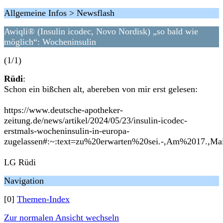
Allgemeine Infos > Newsflash
Awiqli® (Insulin icodec, Novo Nordisk) „so bald wie
möglich“: Wocheninsulin
(1/1)
Rüdi
:
Schon ein bißchen alt, abereben von mir erst gelesen:
https://www.deutsche-apotheker-
zeitung.de/news/artikel/2024/05/23/insulin-icodec-
erstmals-wocheninsulin-in-europa-
zugelassen#:~:text=zu%20erwarten%20sei.-,Am%2017.,M
LG Rüdi
Navigation
[0]
Themen-Index
Zur normalen Ansicht wechseln