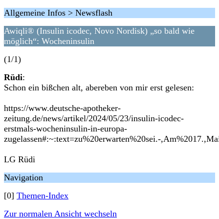
Allgemeine Infos > Newsflash
Awiqli® (Insulin icodec, Novo Nordisk) „so bald wie
möglich“: Wocheninsulin
(1/1)
Rüdi
:
Schon ein bißchen alt, abereben von mir erst gelesen:
https://www.deutsche-apotheker-
zeitung.de/news/artikel/2024/05/23/insulin-icodec-
erstmals-wocheninsulin-in-europa-
zugelassen#:~:text=zu%20erwarten%20sei.-,Am%2017.,M
LG Rüdi
Navigation
[0]
Themen-Index
Zur normalen Ansicht wechseln