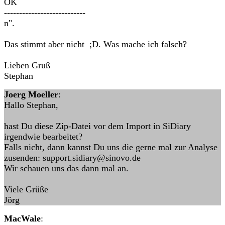
OK
---------------------------
n".
Das stimmt aber nicht ;D. Was mache ich falsch?
Lieben Gruß
Stephan
Joerg Moeller
:
Hallo Stephan,
hast Du diese Zip-Datei vor dem Import in SiDiary
irgendwie bearbeitet?
Falls nicht, dann kannst Du uns die gerne mal zur Analyse
zusenden: support.sidiary@sinovo.de
Wir schauen uns das dann mal an.
Viele Grüße
Jörg
MacWale
: