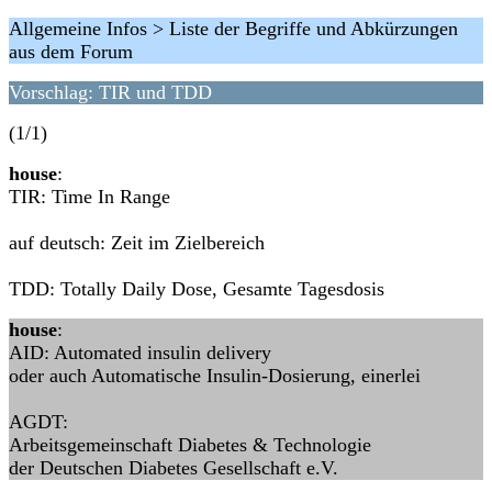
Allgemeine Infos > Liste der Begriffe und Abkürzungen
aus dem Forum
Vorschlag: TIR und TDD
(1/1)
house
:
TIR: Time In Range
auf deutsch: Zeit im Zielbereich
TDD: Totally Daily Dose, Gesamte Tagesdosis
house
:
AID: Automated insulin delivery
oder auch Automatische Insulin-Dosierung, einerlei
AGDT:
Arbeitsgemeinschaft Diabetes & Technologie
der Deutschen Diabetes Gesellschaft e.V.