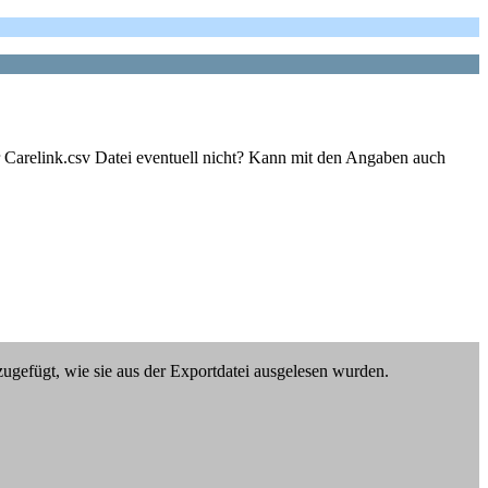
 Carelink.csv Datei eventuell nicht? Kann mit den Angaben auch
ugefügt, wie sie aus der Exportdatei ausgelesen wurden.