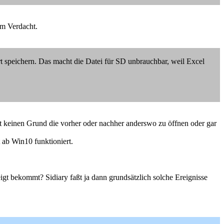
im Verdacht.
 speichern. Das macht die Datei für SD unbrauchbar, weil Excel
t keinen Grund die vorher oder nachher anderswo zu öffnen oder gar
 ab Win10 funktioniert.
gt bekommt? Sidiary faßt ja dann grundsätzlich solche Ereignisse