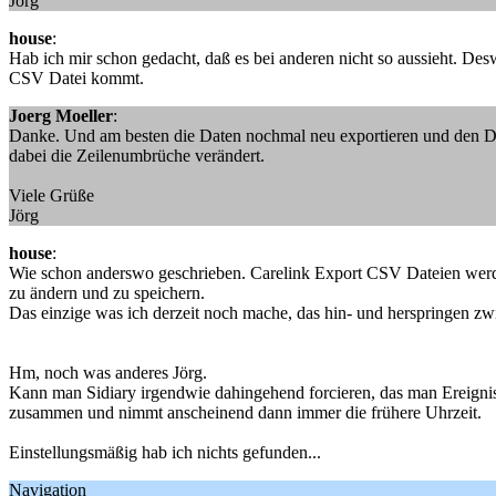
Jörg
house
:
Hab ich mir schon gedacht, daß es bei anderen nicht so aussieht. Des
CSV Datei kommt.
Joerg Moeller
:
Danke. Und am besten die Daten nochmal neu exportieren und den Dow
dabei die Zeilenumbrüche verändert.
Viele Grüße
Jörg
house
:
Wie schon anderswo geschrieben. Carelink Export CSV Dateien werden
zu ändern und zu speichern.
Das einzige was ich derzeit noch mache, das hin- und herspringen zw
Hm, noch was anderes Jörg.
Kann man Sidiary irgendwie dahingehend forcieren, das man Ereigniss
zusammen und nimmt anscheinend dann immer die frühere Uhrzeit.
Einstellungsmäßig hab ich nichts gefunden...
Navigation