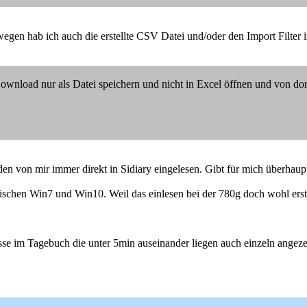
wegen hab ich auch die erstellte CSV Datei und/oder den Import Filter 
nload nur als Datei speichern und nicht in Excel öffnen und von dort
 von mir immer direkt in Sidiary eingelesen. Gibt für mich überhaup
ischen Win7 und Win10. Weil das einlesen bei der 780g doch wohl erst
e im Tagebuch die unter 5min auseinander liegen auch einzeln angezei