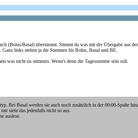
uch (Bolus/Basal) übernimmt. Stimmt da was mit der Übergabe aus der
n. Ganz links stehen ja die Summen für Bolus, Basal und BE.
ann was nicht zu stimmen. Wenn's denn die Tagessumme sein soll.
. Bei Basal werden sie auch noch zusätzlich in der 00:00-Spalte hinz
ir sieht das jedenfalls nicht so aus.
ne auslese.