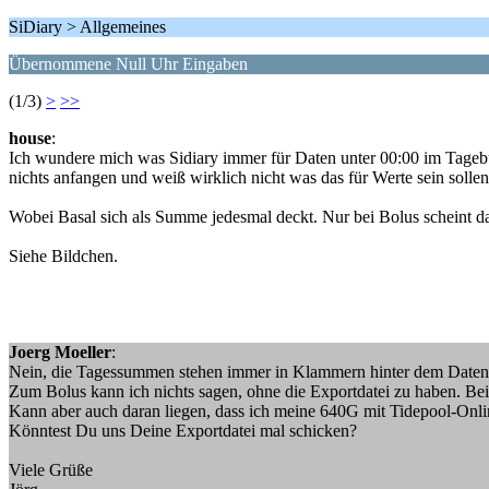
SiDiary > Allgemeines
Übernommene Null Uhr Eingaben
(1/3)
>
>>
house
:
Ich wundere mich was Sidiary immer für Daten unter 00:00 im Tageb
nichts anfangen und weiß wirklich nicht was das für Werte sein solle
Wobei Basal sich als Summe jedesmal deckt. Nur bei Bolus scheint d
Siehe Bildchen.
Joerg Moeller
:
Nein, die Tagessummen stehen immer in Klammern hinter dem Datentyp
Zum Bolus kann ich nichts sagen, ohne die Exportdatei zu haben. Bei m
Kann aber auch daran liegen, dass ich meine 640G mit Tidepool-Onli
Könntest Du uns Deine Exportdatei mal schicken?
Viele Grüße