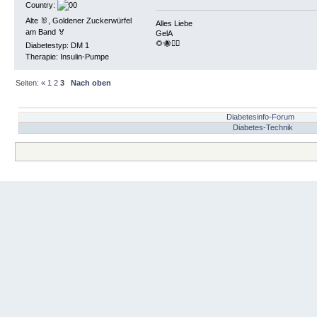
Country:
Alte 🐰, Goldener Zuckerwürfel
Alles Liebe
am Band 🏅
GelA
🌻🐝🏴‍☠️
Diabetestyp: DM 1
Therapie: Insulin-Pumpe
Seiten:
«
1
2
3
Nach oben
Diabetesinfo-Forum
Diabetes-Technik