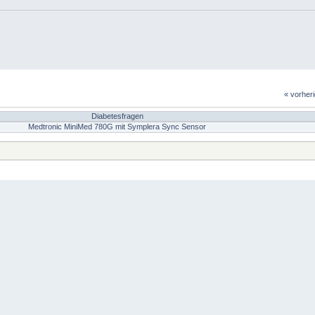
« vorher
Diabetesfragen
Medtronic MiniMed 780G mit Symplera Sync Sensor