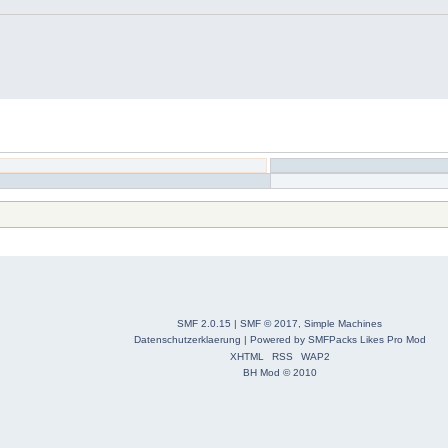
SMF 2.0.15
|
SMF © 2017
,
Simple Machines
Datenschutzerklaerung
|
Powered by SMFPacks Likes Pro Mod
XHTML
RSS
WAP2
BH Mod © 2010