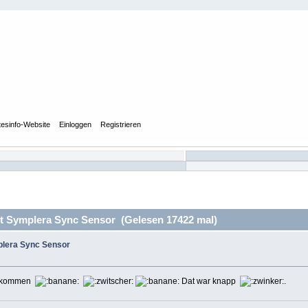
tesinfo-Website
Einloggen
Registrieren
 Symplera Sync Sensor (Gelesen 17422 mal)
plera Sync Sensor
 gekommen
Dat war knapp
.