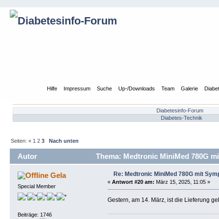
Übersicht
Hilfe
Impressum
Suche
Up-/Downloads
Team
Galerie
Diabe
Diabetesinfo-Forum
Diabetes-Technik
Seiten:
«
1
2
3
Nach unten
Autor
Thema: Medtronic MiniMed 780G mit
Re: Medtronic MiniMed 780G mit Sym
Gela
«
Antwort #20 am:
März 15, 2025, 11:05 »
Special Member
Gestern, am 14. März, ist die Lieferung
Beiträge: 1746