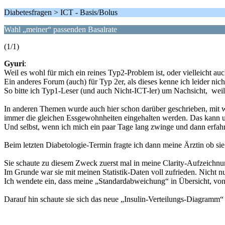
Diabetesfragen > ICT - Basis/Bolus
Wahl „meiner“ passenden Basalrate
(1/1)
Gyuri
:
Weil es wohl für mich ein reines Typ2-Problem ist, oder vielleicht a
Ein anderes Forum (auch) für Typ 2er, als dieses kenne ich leider nicht
So bitte ich Typ1-Leser (und auch Nicht-ICT-ler) um Nachsicht, weil 
In anderen Themen wurde auch hier schon darüber geschrieben, mit we
immer die gleichen Essgewohnheiten eingehalten werden. Das kann und
Und selbst, wenn ich mich ein paar Tage lang zwinge und dann erfahre
Beim letzten Diabetologie-Termin fragte ich dann meine Ärztin ob sie
Sie schaute zu diesem Zweck zuerst mal in meine Clarity-Aufzeichnu
Im Grunde war sie mit meinen Statistik-Daten voll zufrieden. Nicht n
Ich wendete ein, dass meine „Standardabweichung“ in Übersicht, vo
Darauf hin schaute sie sich das neue „Insulin-Verteilungs-Diagramm“ 