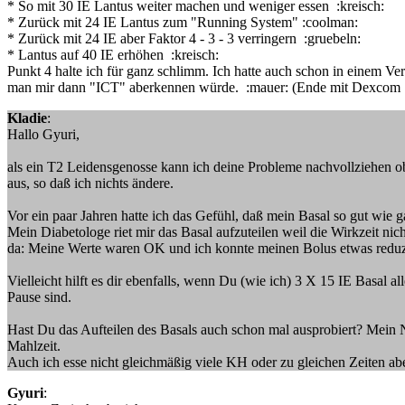
* So mit 30 IE Lantus weiter machen und weniger essen :kreisch:
* Zurück mit 24 IE Lantus zum "Running System" :coolman:
* Zurück mit 24 IE aber Faktor 4 - 3 - 3 verringern :gruebeln:
* Lantus auf 40 IE erhöhen :kreisch:
Punkt 4 halte ich für ganz schlimm. Ich hatte auch schon in einem Ve
man mir dann "ICT" aberkennen würde. :mauer: (Ende mit Dexcom 
Kladie
:
Hallo Gyuri,
als ein T2 Leidensgenosse kann ich deine Probleme nachvollziehen o
aus, so daß ich nichts ändere.
Vor ein paar Jahren hatte ich das Gefühl, daß mein Basal so gut wie
Mein Diabetologe riet mir das Basal aufzuteilen weil die Wirkzeit nic
da: Meine Werte waren OK und ich konnte meinen Bolus etwas reduz
Vielleicht hilft es dir ebenfalls, wenn Du (wie ich) 3 X 15 IE Basal
Pause sind.
Hast Du das Aufteilen des Basals auch schon mal ausprobiert? Mein 
Mahlzeit.
Auch ich esse nicht gleichmäßig viele KH oder zu gleichen Zeiten a
Gyuri
: