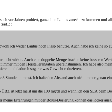
rsuch vor Jahren probiert, ganz ohne Lantus zurecht zu kommen und all
:sad1: )
bwohl ich weder Lantus noch Fiasp benutze. Auch habe ich keine so aus
 gar nicht wirkte. Auch eine doppelte Menge brachte keine besseren W
ht immer mit den Herstellerangaben übereinstimmen. Ich habe also mein 
ieren und dadurch sogar etwas Gewicht reduzieren.
 alle 8 Stunden nimmst. Ich halte den Abstand auch nicht immer genau 
NÜBZ ist jetzt meist um die 100 mg/dl und wenn ich den SEA beim Bolu
ber meine Erfahrungen mit der Bolus-Dosierung können das locker ausg