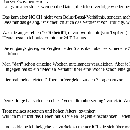
Kurzer Zwischenbericht:
Langsam aber sicher werden die Daten, die ich so verfolge wieder bes
Das kam aber NOCH nicht vom Bolus/Basal-Verhältnis, sondern mehr 
Dass mir das gelang, ist sicherlich auch das Verdienst von Trulicity,
Was die angestrebten 50:50 betrifft, davon wurde mir (von Typ1ern) 
Heute begann ich wieder mit nur 24 E Lantus.
Die eingangs gezeigten Vergleiche der Statistiken über verschiedene Z
… können.
Man "darf" schon einzelne Wochen miteinander vergleichen. Aber je 
Hingegen hat so ein "Median-Verlauf" über eine Woche schon eine g
Hier mal meine letzten 7 Tage im Vergleich zu den 7 Tagen zuvor.
Demzufolge hat sich nach einer "Verschlimmbesserung" vorletzte Woch
Trotz meines gesetzten und hohen Alters :zwinker:
will ich mir nicht das Leben mit zu vielen Regeln einschränken. Jeden
Und so bleibe ich bei/gehe ich zurück zu meiner ICT die sich über me