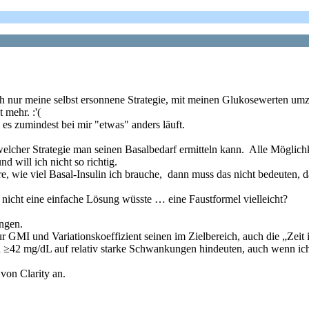
uch nur meine selbst ersonnene Strategie, mit meinen Glukosewerten um
 mehr. :'(
es zumindest bei mir "etwas" anders läuft.
lcher Strategie man seinen Basalbedarf ermitteln kann. Alle Möglichke
 will ich nicht so richtig.
, wie viel Basal-Insulin ich brauche, dann muss das nicht bedeuten, d
 nicht eine einfache Lösung wüsste … eine Faustformel vielleicht?
ngen.
ur GMI und Variationskoeffizient seinen im Zielbereich, auch die „Zeit
n ≥42 mg/dL auf relativ starke Schwankungen hindeuten, auch wenn ic
von Clarity an.