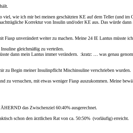
hält.
 so viel, wie ich mir bei meinen geschätzten KE auf dem Teller (und i
achträgliche Korrektur von Insulin und/oder KE aus. Das würde dann 
it Fiasp unverändert weiter zu machen. Meine 24 IE Lantus müsste ich
Insuline gleichmäßig zu verteilen.
müsste dann mein Lantus immer verändern. :kratz: … was genau genomme
s mir zu Begin meiner Insulinpflicht Mischinsuline verschrieben wurden.
und zu versuchen, mit etwas weniger Fiasp auszukommen. Meine bewähr
ANNÄHERND das Zwischenziel 60:40% ausgerechnet.
ktisch schon den ärztlichen Rat von ca. 50:50% (vorläufig) erreicht.