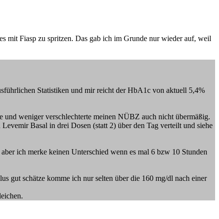
es mit Fiasp zu spritzen. Das gab ich im Grunde nur wieder auf, weil
führlichen Statistiken und mir reicht der HbA1c von aktuell 5,4%
erte und weniger verschlechterte meinen NÜBZ auch nicht übermäßig.
Levemir Basal in drei Dosen (statt 2) über den Tag verteilt und siehe
ein aber ich merke keinen Unterschied wenn es mal 6 bzw 10 Stunden
s gut schätze komme ich nur selten über die 160 mg/dl nach einer
leichen.