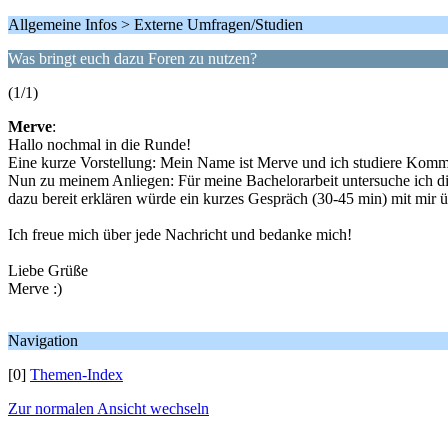
Allgemeine Infos > Externe Umfragen/Studien
Was bringt euch dazu Foren zu nutzen?
(1/1)
Merve
:
Hallo nochmal in die Runde!
Eine kurze Vorstellung: Mein Name ist Merve und ich studiere Komm
Nun zu meinem Anliegen: Für meine Bachelorarbeit untersuche ich die
dazu bereit erklären würde ein kurzes Gespräch (30-45 min) mit mir 
Ich freue mich über jede Nachricht und bedanke mich!
Liebe Grüße
Merve :)
Navigation
[0]
Themen-Index
Zur normalen Ansicht wechseln