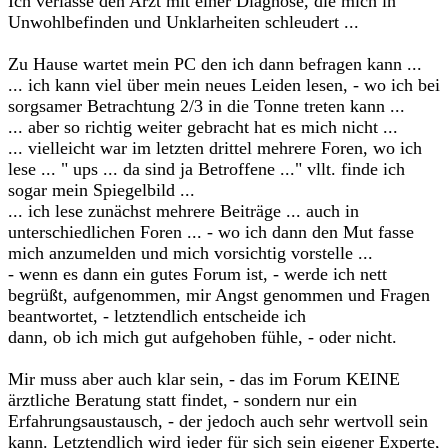
Ich verlasse den Arzt mit einer Diagnose, die mich in
Unwohlbefinden und Unklarheiten schleudert ...
Zu Hause wartet mein PC den ich dann befragen kann ...
... ich kann viel über mein neues Leiden lesen, - wo ich bei
sorgsamer Betrachtung 2/3 in die Tonne treten kann ...
... aber so richtig weiter gebracht hat es mich nicht ...
... vielleicht war im letzten drittel mehrere Foren, wo ich
lese ... " ups ... da sind ja Betroffene ..." vllt. finde ich
sogar mein Spiegelbild ...
... ich lese zunächst mehrere Beiträge ... auch in
unterschiedlichen Foren ... - wo ich dann den Mut fasse
mich anzumelden und mich vorsichtig vorstelle ...
- wenn es dann ein gutes Forum ist, - werde ich nett
begrüßt, aufgenommen, mir Angst genommen und Fragen
beantwortet, - letztendlich entscheide ich
dann, ob ich mich gut aufgehoben fühle, - oder nicht.
Mir muss aber auch klar sein, - das im Forum KEINE
ärztliche Beratung statt findet, - sondern nur ein
Erfahrungsaustausch, - der jedoch auch sehr wertvoll sein
kann. Letztendlich wird jeder für sich sein eigener Experte,