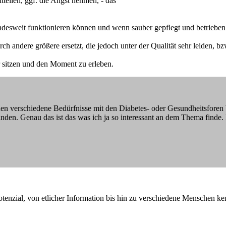
teilen, ggf. die Angst nehmen, - das
 Landesweit funktionieren können und wenn sauber gepflegt und betrieb
ch andere größere ersetzt, die jedoch unter der Qualität sehr leiden, bzw
 sitzen und den Moment zu erleben.
en verschiedene Bedürfnisse mit den Diabetes- oder Gesundheitsforen 
den. Genau das ist das was ich ja so interessant an dem Thema finde. F
otenzial, von etlicher Information bis hin zu verschiedene Menschen k