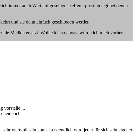
ch immer auch Wert auf gesellige Treffen :prost: gelegt bei denen
kehrt und sie dann einfach geschlossen werden.
iale Medien ersetzt. Wollte ich so etwas, würde ich mich vorher
 vorstelle ...
scheide ich
sehr wertvoll sein kann. Letztendlich wird jeder für sich sein eigener