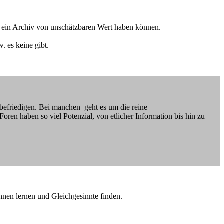
en ein Archiv von unschätzbaren Wert haben können.
. es keine gibt.
befriedigen. Bei manchen geht es um die reine
oren haben so viel Potenzial, von etlicher Information bis hin zu
ennen lernen und Gleichgesinnte finden.