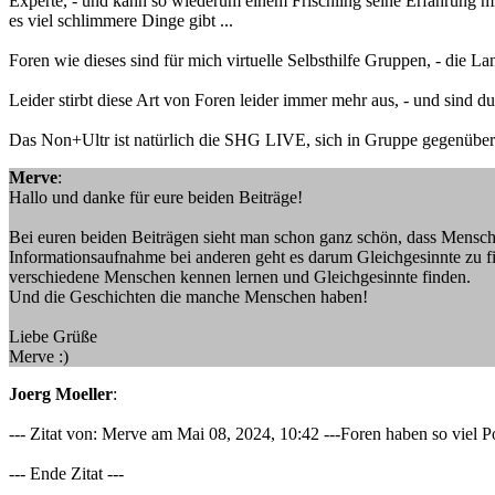
Experte, - und kann so wiederum einem Frischling seine Erfahrung mit
es viel schlimmere Dinge gibt ...
Foren wie dieses sind für mich virtuelle Selbsthilfe Gruppen, - die
Leider stirbt diese Art von Foren leider immer mehr aus, - und sind dur
Das Non+Ultr ist natürlich die SHG LIVE, sich in Gruppe gegenüber
Merve
:
Hallo und danke für eure beiden Beiträge!
Bei euren beiden Beiträgen sieht man schon ganz schön, dass Mensch
Informationsaufnahme bei anderen geht es darum Gleichgesinnte zu fin
verschiedene Menschen kennen lernen und Gleichgesinnte finden.
Und die Geschichten die manche Menschen haben!
Liebe Grüße
Merve :)
Joerg Moeller
:
--- Zitat von: Merve am Mai 08, 2024, 10:42 ---Foren haben so viel P
--- Ende Zitat ---