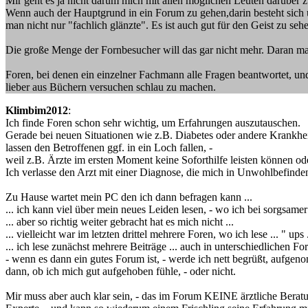
Mir geht es ja nicht darum mich mit allen möglichen Leuten darüber zu 
Wenn auch der Hauptgrund in ein Forum zu gehen,darin besteht sich ü
man nicht nur "fachlich glänzte". Es ist auch gut für den Geist zu sehe
Die große Menge der Fornbesucher will das gar nicht mehr. Daran m
Foren, bei denen ein einzelner Fachmann alle Fragen beantwortet, un
lieber aus Büchern versuchen schlau zu machen.
Klimbim2012
:
Ich finde Foren schon sehr wichtig, um Erfahrungen auszutauschen.
Gerade bei neuen Situationen wie z.B. Diabetes oder andere Krankhei
lassen den Betroffenen ggf. in ein Loch fallen, -
weil z.B. Ärzte im ersten Moment keine Soforthilfe leisten können ode
Ich verlasse den Arzt mit einer Diagnose, die mich in Unwohlbefinden
Zu Hause wartet mein PC den ich dann befragen kann ...
... ich kann viel über mein neues Leiden lesen, - wo ich bei sorgsamer
... aber so richtig weiter gebracht hat es mich nicht ...
... vielleicht war im letzten drittel mehrere Foren, wo ich lese ... " ups 
... ich lese zunächst mehrere Beiträge ... auch in unterschiedlichen F
- wenn es dann ein gutes Forum ist, - werde ich nett begrüßt, aufge
dann, ob ich mich gut aufgehoben fühle, - oder nicht.
Mir muss aber auch klar sein, - das im Forum KEINE ärztliche Beratung