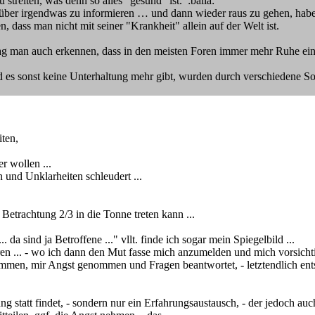
streiten, was denn so alles "gesund" ist. :balla:
ber irgendwas zu informieren … und dann wieder raus zu gehen, habe i
n, dass man nicht mit seiner "Krankheit" allein auf der Welt ist.
ag man auch erkennen, dass in den meisten Foren immer mehr Ruhe ein
d es sonst keine Unterhaltung mehr gibt, wurden durch verschiedene Soz
ten,
r wollen ...
 und Unklarheiten schleudert ...
 Betrachtung 2/3 in die Tonne treten kann ...
... da sind ja Betroffene ..." vllt. finde ich sogar mein Spiegelbild ...
oren ... - wo ich dann den Mut fasse mich anzumelden und mich vorsichtig
nommen, mir Angst genommen und Fragen beantwortet, - letztendlich ent
 statt findet, - sondern nur ein Erfahrungsaustausch, - der jedoch auch 