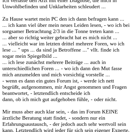
Ich verlasse den Arzt mit einer Diagnose, die mich in
Unwohlbefinden und Unklarheiten schleudert ...
Zu Hause wartet mein PC den ich dann befragen kann ...
... ich kann viel über mein neues Leiden lesen, - wo ich bei
sorgsamer Betrachtung 2/3 in die Tonne treten kann ...
... aber so richtig weiter gebracht hat es mich nicht ...
... vielleicht war im letzten drittel mehrere Foren, wo ich
lese ... " ups ... da sind ja Betroffene ..." vllt. finde ich
sogar mein Spiegelbild ...
... ich lese zunächst mehrere Beiträge ... auch in
unterschiedlichen Foren ... - wo ich dann den Mut fasse
mich anzumelden und mich vorsichtig vorstelle ...
- wenn es dann ein gutes Forum ist, - werde ich nett
begrüßt, aufgenommen, mir Angst genommen und Fragen
beantwortet, - letztendlich entscheide ich
dann, ob ich mich gut aufgehoben fühle, - oder nicht.
Mir muss aber auch klar sein, - das im Forum KEINE
ärztliche Beratung statt findet, - sondern nur ein
Erfahrungsaustausch, - der jedoch auch sehr wertvoll sein
kann. Letztendlich wird jeder für sich sein eigener Experte,