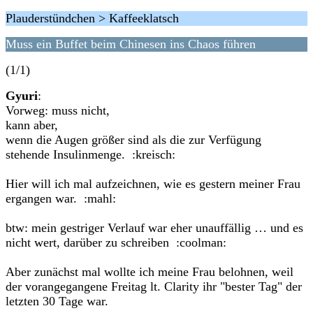
Plauderstündchen > Kaffeeklatsch
Muss ein Buffet beim Chinesen ins Chaos führen
(1/1)
Gyuri
:
Vorweg: muss nicht,
kann aber,
wenn die Augen größer sind als die zur Verfügung
stehende Insulinmenge. :kreisch:
Hier will ich mal aufzeichnen, wie es gestern meiner Frau
ergangen war. :mahl:
btw: mein gestriger Verlauf war eher unauffällig … und es
nicht wert, darüber zu schreiben :coolman:
Aber zunächst mal wollte ich meine Frau belohnen, weil
der vorangegangene Freitag lt. Clarity ihr "bester Tag" der
letzten 30 Tage war.