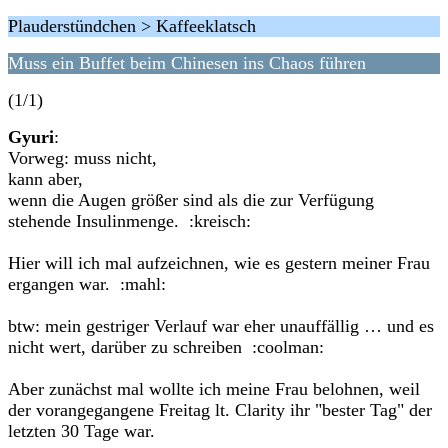
Plauderstündchen > Kaffeeklatsch
Muss ein Buffet beim Chinesen ins Chaos führen
(1/1)
Gyuri
:
Vorweg: muss nicht,
kann aber,
wenn die Augen größer sind als die zur Verfügung
stehende Insulinmenge. :kreisch:
Hier will ich mal aufzeichnen, wie es gestern meiner Frau
ergangen war. :mahl:
btw: mein gestriger Verlauf war eher unauffällig … und es
nicht wert, darüber zu schreiben :coolman:
Aber zunächst mal wollte ich meine Frau belohnen, weil
der vorangegangene Freitag lt. Clarity ihr "bester Tag" der
letzten 30 Tage war.