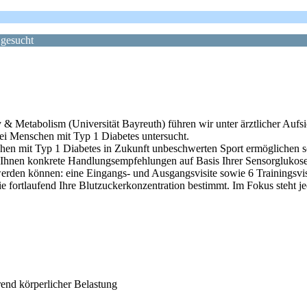
 gesucht
 Metabolism (Universität Bayreuth) führen wir unter ärztlicher Aufsic
bei Menschen mit Typ 1 Diabetes untersucht.
nschen mit Typ 1 Diabetes in Zukunft unbeschwerten Sport ermöglichen 
e Ihnen konkrete Handlungsempfehlungen auf Basis Ihrer Sensorglukose
 werden können: eine Eingangs- und Ausgangsvisite sowie 6 Trainingsvi
rtlaufend Ihre Blutzuckerkonzentration bestimmt. Im Fokus steht je
rend körperlicher Belastung