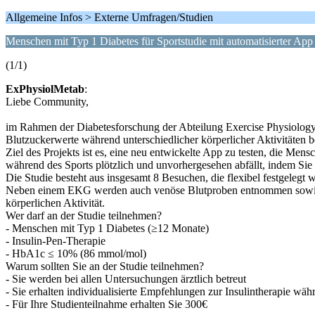
Allgemeine Infos > Externe Umfragen/Studien
Menschen mit Typ 1 Diabetes für Sportstudie mit automatisierter App
(1/1)
ExPhysiolMetab
:
Liebe Community,
im Rahmen der Diabetesforschung der Abteilung Exercise Physiology &
Blutzuckerwerte während unterschiedlicher körperlicher Aktivitäten 
Ziel des Projekts ist es, eine neu entwickelte App zu testen, die Me
während des Sports plötzlich und unvorhergesehen abfällt, indem Si
Die Studie besteht aus insgesamt 8 Besuchen, die flexibel festgelegt
Neben einem EKG werden auch venöse Blutproben entnommen sowie fo
körperlichen Aktivität.
Wer darf an der Studie teilnehmen?
- Menschen mit Typ 1 Diabetes (≥12 Monate)
- Insulin-Pen-Therapie
- HbA1c ≤ 10% (86 mmol/mol)
Warum sollten Sie an der Studie teilnehmen?
- Sie werden bei allen Untersuchungen ärztlich betreut
- Sie erhalten individualisierte Empfehlungen zur Insulintherapie wäh
- Für Ihre Studienteilnahme erhalten Sie 300€