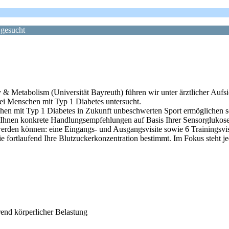
 gesucht
 Metabolism (Universität Bayreuth) führen wir unter ärztlicher Aufsic
bei Menschen mit Typ 1 Diabetes untersucht.
nschen mit Typ 1 Diabetes in Zukunft unbeschwerten Sport ermöglichen 
e Ihnen konkrete Handlungsempfehlungen auf Basis Ihrer Sensorglukose
 werden können: eine Eingangs- und Ausgangsvisite sowie 6 Trainingsvi
rtlaufend Ihre Blutzuckerkonzentration bestimmt. Im Fokus steht je
rend körperlicher Belastung