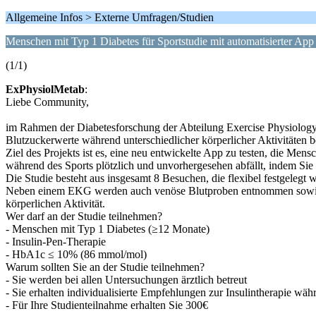
Allgemeine Infos > Externe Umfragen/Studien
Menschen mit Typ 1 Diabetes für Sportstudie mit automatisierter App
(1/1)
ExPhysiolMetab
:
Liebe Community,
im Rahmen der Diabetesforschung der Abteilung Exercise Physiology &
Blutzuckerwerte während unterschiedlicher körperlicher Aktivitäten 
Ziel des Projekts ist es, eine neu entwickelte App zu testen, die Me
während des Sports plötzlich und unvorhergesehen abfällt, indem Si
Die Studie besteht aus insgesamt 8 Besuchen, die flexibel festgelegt
Neben einem EKG werden auch venöse Blutproben entnommen sowie fo
körperlichen Aktivität.
Wer darf an der Studie teilnehmen?
- Menschen mit Typ 1 Diabetes (≥12 Monate)
- Insulin-Pen-Therapie
- HbA1c ≤ 10% (86 mmol/mol)
Warum sollten Sie an der Studie teilnehmen?
- Sie werden bei allen Untersuchungen ärztlich betreut
- Sie erhalten individualisierte Empfehlungen zur Insulintherapie wäh
- Für Ihre Studienteilnahme erhalten Sie 300€