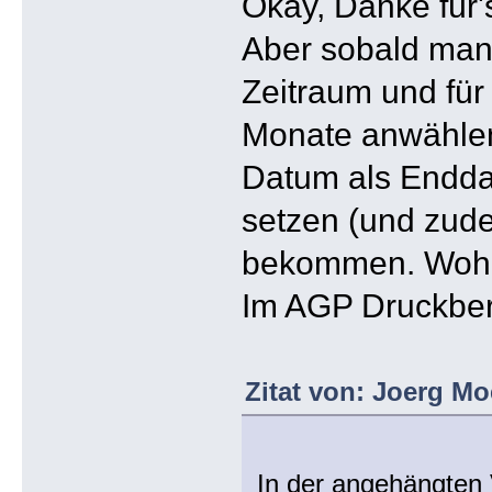
Okay, Danke für's
Aber sobald man 
Zeitraum und fü
Monate anwählen
Datum als Endd
setzen (und zud
bekommen. Wohl 
Im AGP Druckberi
Zitat von: Joerg Mo
In der angehängten 