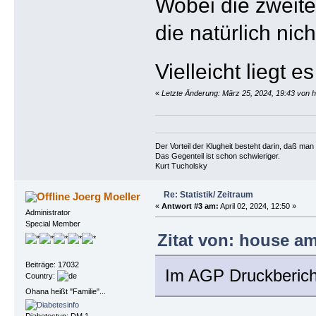
Wobei die zweite
die natürlich nicht
Vielleicht liegt 
«
Letzte Änderung: März 25, 2024, 19:43 von 
Der Vorteil der Klugheit besteht darin, daß ma
Das Gegenteil ist schon schwieriger.
Kurt Tucholsky
Re: Statistik/ Zeitraum
Joerg Moeller
«
Antwort #3 am:
April 02, 2024, 12:50 »
Administrator
Special Member
Zitat von: house am
Beiträge: 17032
Im AGP Druckbericht
Country:
Ohana heißt "Familie"...
Diabetestyp: DM 1