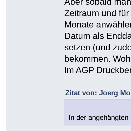
Aber sobald man 
Zeitraum und fü
Monate anwählen
Datum als Endd
setzen (und zud
bekommen. Wohl 
Im AGP Druckberi
Zitat von: Joerg Mo
In der angehängten 