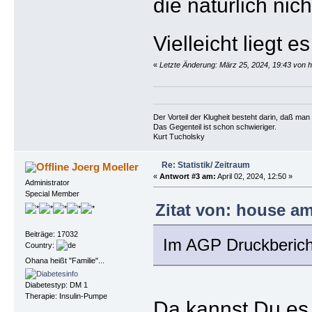
die natürlich nicht
Vielleicht liegt 
«
Letzte Änderung: März 25, 2024, 19:43 von 
Der Vorteil der Klugheit besteht darin, daß ma
Das Gegenteil ist schon schwieriger.
Kurt Tucholsky
Re: Statistik/ Zeitraum
Joerg Moeller
«
Antwort #3 am:
April 02, 2024, 12:50 »
Administrator
Special Member
Zitat von: house am
Beiträge: 17032
Im AGP Druckbericht
Country:
Ohana heißt "Familie"...
Diabetestyp: DM 1
Therapie: Insulin-Pumpe
Da kannst Du es 