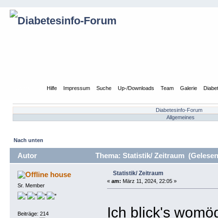
Übersicht
Hilfe
Impressum
Suche
Up-/Downloads
Team
Galerie
Diabe
Diabetesinfo-Forum
Allgemeines
Nach unten
Autor
Thema: Statistik/ Zeitraum (Gelesen
Statistik/ Zeitraum
house
«
am:
März 11, 2024, 22:05 »
Sr. Member
Ich blick's womög
Beiträge: 214