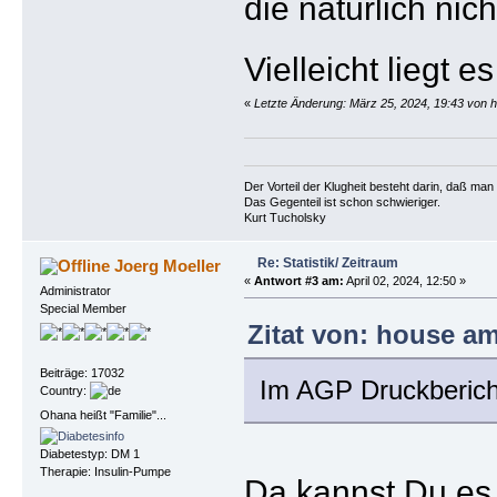
die natürlich nicht
Vielleicht liegt 
«
Letzte Änderung: März 25, 2024, 19:43 von 
Der Vorteil der Klugheit besteht darin, daß ma
Das Gegenteil ist schon schwieriger.
Kurt Tucholsky
Re: Statistik/ Zeitraum
Joerg Moeller
«
Antwort #3 am:
April 02, 2024, 12:50 »
Administrator
Special Member
Zitat von: house am
Beiträge: 17032
Im AGP Druckbericht
Country:
Ohana heißt "Familie"...
Diabetestyp: DM 1
Therapie: Insulin-Pumpe
Da kannst Du es 