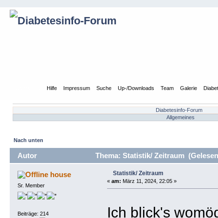
Übersicht
Hilfe
Impressum
Suche
Up-/Downloads
Team
Galerie
Diabe
Diabetesinfo-Forum
Allgemeines
Nach unten
Autor
Thema: Statistik/ Zeitraum (Gelesen
Statistik/ Zeitraum
house
«
am:
März 11, 2024, 22:05 »
Sr. Member
Ich blick's womög
Beiträge: 214