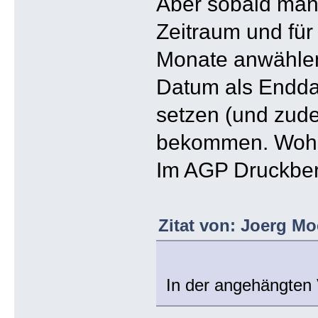
Aber sobald man 
Zeitraum und fü
Monate anwählen
Datum als Endd
setzen (und zud
bekommen. Wohl 
Im AGP Druckberi
Zitat von: Joerg Mo
In der angehängten 