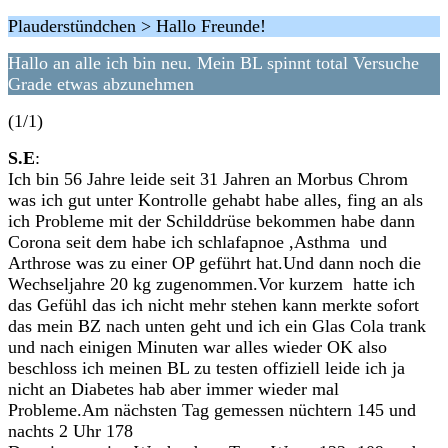
Plauderstündchen > Hallo Freunde!
Hallo an alle ich bin neu. Mein BL spinnt total Versuche
Grade etwas abzunehmen
(1/1)
S.E
:
Ich bin 56 Jahre leide seit 31 Jahren an Morbus Chrom
was ich gut unter Kontrolle gehabt habe alles, fing an als
ich Probleme mit der Schilddrüse bekommen habe dann
Corona seit dem habe ich schlafapnoe ,Asthma und
Arthrose was zu einer OP geführt hat.Und dann noch die
Wechseljahre 20 kg zugenommen.Vor kurzem hatte ich
das Gefühl das ich nicht mehr stehen kann merkte sofort
das mein BZ nach unten geht und ich ein Glas Cola trank
und nach einigen Minuten war alles wieder OK also
beschloss ich meinen BL zu testen offiziell leide ich ja
nicht an Diabetes hab aber immer wieder mal
Probleme.Am nächsten Tag gemessen nüchtern 145 und
nachts 2 Uhr 178