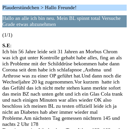
Plauderstündchen > Hallo Freunde!
Hallo an alle ich bin neu. Mein BL spinnt total Versuche
Grade etwas abzunehmen
(1/1)
S.E
:
Ich bin 56 Jahre leide seit 31 Jahren an Morbus Chrom
was ich gut unter Kontrolle gehabt habe alles, fing an als
ich Probleme mit der Schilddrüse bekommen habe dann
Corona seit dem habe ich schlafapnoe ,Asthma und
Arthrose was zu einer OP geführt hat.Und dann noch die
Wechseljahre 20 kg zugenommen.Vor kurzem hatte ich
das Gefühl das ich nicht mehr stehen kann merkte sofort
das mein BZ nach unten geht und ich ein Glas Cola trank
und nach einigen Minuten war alles wieder OK also
beschloss ich meinen BL zu testen offiziell leide ich ja
nicht an Diabetes hab aber immer wieder mal
Probleme.Am nächsten Tag gemessen nüchtern 145 und
nachts 2 Uhr 178