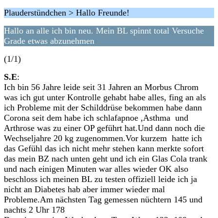
Plauderstündchen > Hallo Freunde!
Hallo an alle ich bin neu. Mein BL spinnt total Versuche
Grade etwas abzunehmen
(1/1)
S.E
:
Ich bin 56 Jahre leide seit 31 Jahren an Morbus Chrom
was ich gut unter Kontrolle gehabt habe alles, fing an als
ich Probleme mit der Schilddrüse bekommen habe dann
Corona seit dem habe ich schlafapnoe ,Asthma und
Arthrose was zu einer OP geführt hat.Und dann noch die
Wechseljahre 20 kg zugenommen.Vor kurzem hatte ich
das Gefühl das ich nicht mehr stehen kann merkte sofort
das mein BZ nach unten geht und ich ein Glas Cola trank
und nach einigen Minuten war alles wieder OK also
beschloss ich meinen BL zu testen offiziell leide ich ja
nicht an Diabetes hab aber immer wieder mal
Probleme.Am nächsten Tag gemessen nüchtern 145 und
nachts 2 Uhr 178