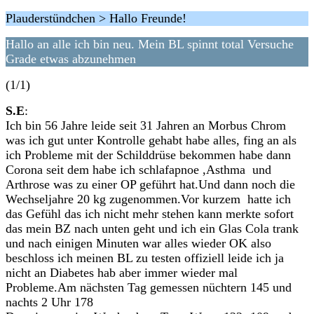
Plauderstündchen > Hallo Freunde!
Hallo an alle ich bin neu. Mein BL spinnt total Versuche
Grade etwas abzunehmen
(1/1)
S.E
:
Ich bin 56 Jahre leide seit 31 Jahren an Morbus Chrom
was ich gut unter Kontrolle gehabt habe alles, fing an als
ich Probleme mit der Schilddrüse bekommen habe dann
Corona seit dem habe ich schlafapnoe ,Asthma und
Arthrose was zu einer OP geführt hat.Und dann noch die
Wechseljahre 20 kg zugenommen.Vor kurzem hatte ich
das Gefühl das ich nicht mehr stehen kann merkte sofort
das mein BZ nach unten geht und ich ein Glas Cola trank
und nach einigen Minuten war alles wieder OK also
beschloss ich meinen BL zu testen offiziell leide ich ja
nicht an Diabetes hab aber immer wieder mal
Probleme.Am nächsten Tag gemessen nüchtern 145 und
nachts 2 Uhr 178