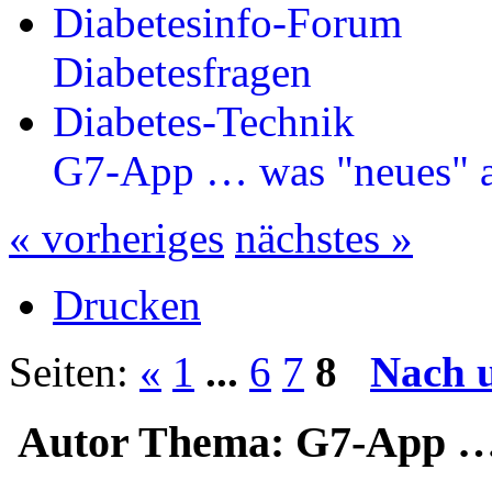
Diabetesinfo-Forum
Diabetesfragen
Diabetes-Technik
G7-App … was "neues" au
« vorheriges
nächstes »
Drucken
Seiten:
«
1
...
6
7
8
Nach 
Autor
Thema: G7-App … w