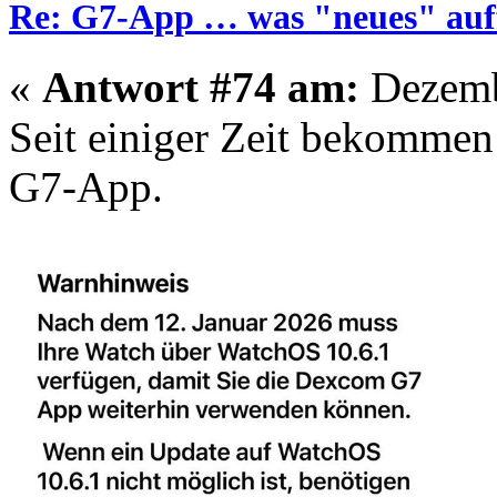
Re: G7-App … was "neues" auff
«
Antwort #74 am:
Dezembe
Seit einiger Zeit bekommen
G7-App.