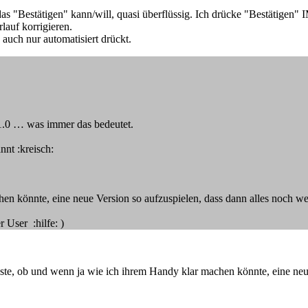
as "Bestätigen" kann/will, quasi überflüssig. Ich drücke "Bestätigen
rlauf korrigieren.
auch nur automatisiert drückt.
11.0 … was immer das bedeutet.
nnt :kreisch:
n könnte, eine neue Version so aufzuspielen, dass dann alles noch wei
User :hilfe: )
sste, ob und wenn ja wie ich ihrem Handy klar machen könnte, eine neue