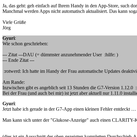
Ja, das geht: geh einfach auf Ihrem Handy in den App-Store, such do
Manchmal werden Apps nicht automatisch aktualisiert. Das kann sogar 
Viele Grüße
Jörg
Gyuri
:
Wie schon geschrieben:
--- Zitat ---DAU (= dümmster anzunehmender User :hilfe: )
--- Ende Zitat ---
:rotwerd: Ich hatte im Handy der Frau automatische Updates deaktivie
Am Rande:
Inzwischen gibt es angeblich seit 13 Stunden die G7-Version 1.12.0 :
Bei der Frau (und auch bei mir) ist jetzt aber aktuell nur 1.11.0 installie
Gyuri
:
Jetzt habe ich gerade in der G7-App einen kleinen Fehler entdeckt … d
Man kann sich unter der "Glukose-Anzeige" auch einen CLARITY-Ku
(dies ist ein Ausschnitt der oben gezeigten kompletten Durchschieb-