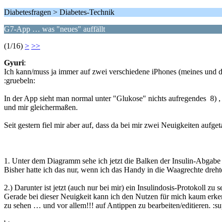
Diabetesfragen > Diabetes-Technik
G7-App … was "neues" auffällt
(1/16)
>
>>
Gyuri
:
Ich kann/muss ja immer auf zwei verschiedene iPhones (meines und da
:gruebeln:
In der App sieht man normal unter "Glukose" nichts aufregendes 8) 
und mir gleichermaßen.
Seit gestern fiel mir aber auf, dass da bei mir zwei Neuigkeiten aufg
1. Unter dem Diagramm sehe ich jetzt die Balken der Insulin-Abgabe
Bisher hatte ich das nur, wenn ich das Handy in die Waagrechte dreh
2.) Darunter ist jetzt (auch nur bei mir) ein Insulindosis-Protokoll zu 
Gerade bei dieser Neuigkeit kann ich den Nutzen für mich kaum erken
zu sehen … und vor allem!!! auf Antippen zu bearbeiten/editieren. :su