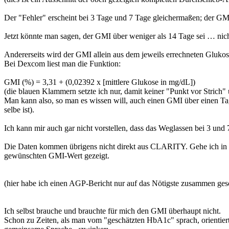
Der "Fehler" erscheint bei 3 Tage und 7 Tage gleichermaßen; der GMI
Jetzt könnte man sagen, der GMI über weniger als 14 Tage sei … nich
Andererseits wird der GMI allein aus dem jeweils errechneten Glukos
Bei Dexcom liest man die Funktion:
GMI (%) = 3,31 + (0,02392 x [mittlere Glukose in mg/dL])
(die blauen Klammern setzte ich nur, damit keiner "Punkt vor Strich" 
Man kann also, so man es wissen will, auch einen GMI über einen Ta
selbe ist).
Ich kann mir auch gar nicht vorstellen, dass das Weglassen bei 3 und 7
Die Daten kommen übrigens nicht direkt aus CLARITY. Gehe ich in
gewünschten GMI-Wert gezeigt.
(hier habe ich einen AGP-Bericht nur auf das Nötigste zusammen ges
Ich selbst brauche und brauchte für mich den GMI überhaupt nicht.
Schon zu Zeiten, als man vom "geschätzten HbA1c" sprach, orientier