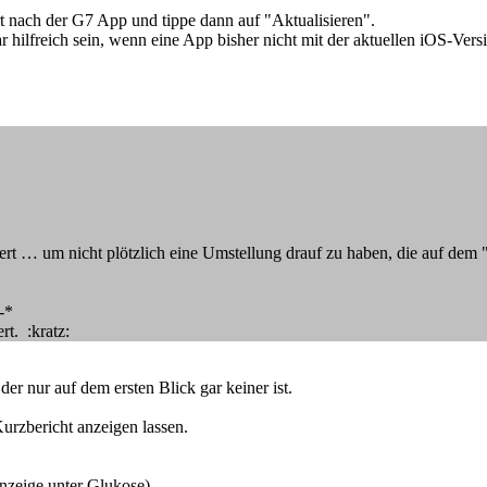
rt nach der G7 App und tippe dann auf "Aktualisieren".
hilfreich sein, wenn eine App bisher nicht mit der aktuellen iOS-Versi
rt … um nicht plötzlich eine Umstellung drauf zu haben, die auf dem "
-*
rt. :kratz:
er nur auf dem ersten Blick gar keiner ist.
rzbericht anzeigen lassen.
Anzeige unter Glukose)