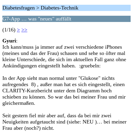
Diabetesfragen > Diabetes-Technik
G7-App … was "neues" auffällt
(1/16)
>
>>
Gyuri
:
Ich kann/muss ja immer auf zwei verschiedene iPhones
(meines und das der Frau) schauen und sehe so öfter mal
kleine Unterschiede, die sich im aktuellen Fall ganz ohne
Ankündigungen eingestellt haben. :gruebeln:
In der App sieht man normal unter "Glukose" nichts
aufregendes 8) , außer man hat es sich eingestellt, einen
CLARITY-Kurzbericht unter dem Diagramm hoch
schieben zu können. So war das bei meiner Frau und mir
gleichermaßen.
Seit gestern fiel mir aber auf, dass da bei mir zwei
Neuigkeiten aufgetaucht sind (siehe: NEU )… bei meiner
Frau aber (noch?) nicht.