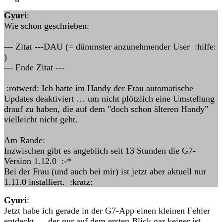
Gyuri
:
Wie schon geschrieben:
--- Zitat ---DAU (= dümmster anzunehmender User :hilfe:
)
--- Ende Zitat ---
:rotwerd: Ich hatte im Handy der Frau automatische
Updates deaktiviert … um nicht plötzlich eine Umstellung
drauf zu haben, die auf dem "doch schon älteren Handy"
vielleicht nicht geht.
Am Rande:
Inzwischen gibt es angeblich seit 13 Stunden die G7-
Version 1.12.0 :-*
Bei der Frau (und auch bei mir) ist jetzt aber aktuell nur
1.11.0 installiert. :kratz:
Gyuri
:
Jetzt habe ich gerade in der G7-App einen kleinen Fehler
entdeckt … der nur auf dem ersten Blick gar keiner ist.