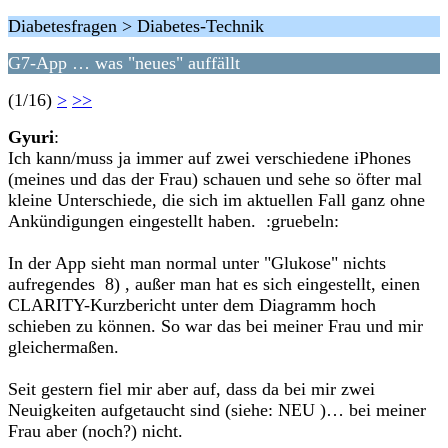
Diabetesfragen > Diabetes-Technik
G7-App … was "neues" auffällt
(1/16)
>
>>
Gyuri
:
Ich kann/muss ja immer auf zwei verschiedene iPhones
(meines und das der Frau) schauen und sehe so öfter mal
kleine Unterschiede, die sich im aktuellen Fall ganz ohne
Ankündigungen eingestellt haben. :gruebeln:
In der App sieht man normal unter "Glukose" nichts
aufregendes 8) , außer man hat es sich eingestellt, einen
CLARITY-Kurzbericht unter dem Diagramm hoch
schieben zu können. So war das bei meiner Frau und mir
gleichermaßen.
Seit gestern fiel mir aber auf, dass da bei mir zwei
Neuigkeiten aufgetaucht sind (siehe: NEU )… bei meiner
Frau aber (noch?) nicht.