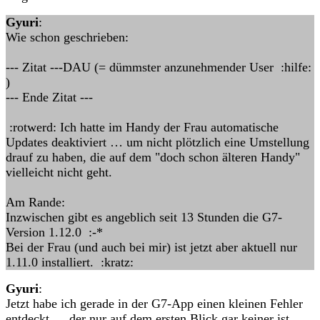
Gyuri
:
Wie schon geschrieben:
--- Zitat ---DAU (= dümmster anzunehmender User :hilfe:
)
--- Ende Zitat ---
:rotwerd: Ich hatte im Handy der Frau automatische
Updates deaktiviert … um nicht plötzlich eine Umstellung
drauf zu haben, die auf dem "doch schon älteren Handy"
vielleicht nicht geht.
Am Rande:
Inzwischen gibt es angeblich seit 13 Stunden die G7-
Version 1.12.0 :-*
Bei der Frau (und auch bei mir) ist jetzt aber aktuell nur
1.11.0 installiert. :kratz:
Gyuri
:
Jetzt habe ich gerade in der G7-App einen kleinen Fehler
entdeckt … der nur auf dem ersten Blick gar keiner ist.