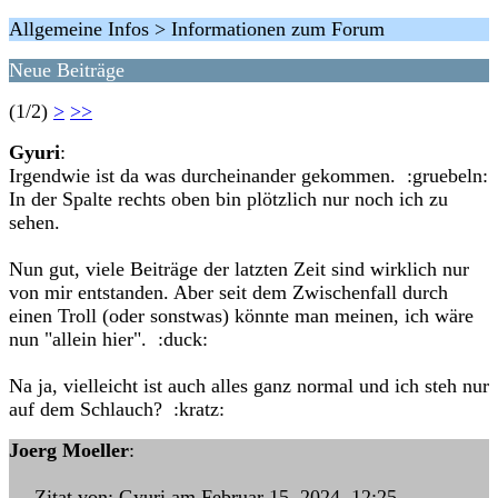
Allgemeine Infos > Informationen zum Forum
Neue Beiträge
(1/2)
>
>>
Gyuri
:
Irgendwie ist da was durcheinander gekommen. :gruebeln:
In der Spalte rechts oben bin plötzlich nur noch ich zu
sehen.
Nun gut, viele Beiträge der latzten Zeit sind wirklich nur
von mir entstanden. Aber seit dem Zwischenfall durch
einen Troll (oder sonstwas) könnte man meinen, ich wäre
nun "allein hier". :duck:
Na ja, vielleicht ist auch alles ganz normal und ich steh nur
auf dem Schlauch? :kratz:
Joerg Moeller
:
--- Zitat von: Gyuri am Februar 15, 2024, 12:25 ---…