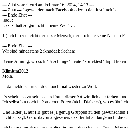
--- Zitat von: Gyuri am Februar 16, 2024, 14:13 ---
--- Zitat ---abgewandert nach Facebook oder in den Insulinclub
--- Ende Zitat ---
:sad3:
Das ist halt so gar nicht "meine Welt" …
1.) Ich bin vielleicht der letzte Mensch, der noch nie seine Nase in Fa
--- Ende Zitat ---
Wir sind mindestens 2 :knuddel: :lachen:
Keine Ahnung, wo sich "Frischlinge" heute "korrektes!" Input holen - 
Klimbim2012
:
Moin,
... da melde ich mich doch auch mal wieder zu Wort.
Es scheint so zu sein, - dass Foren dieser Art wirklich aussterben, 
Ich selbst bin noch in 2 anderen Foren (nicht Diabetes), wo es ähnlich 
Und leider ja, auf FB gibt es ja genug Gruppen zu den gewünschten 
nicht zu sagt. Ganz davon abgesehen, das der Inhalt lange nicht die Qu
Ich bevorzuge also eher die alten Foren, - doch hat sich "mein Manage