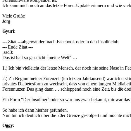
Forensoftware kompatibel ist.
Ich kann mich noch an das letzte Foren-Update erinnern und wie viele S
Viele Grüße
Jörg
Gyuri
:
--- Zitat ---abgewandert nach Facebook oder in den Insulinclub
--- Ende Zitat ---
:sad3:
Das ist halt so gar nicht "meine Welt" …
1.) Ich bin vielleicht der letzte Mensch, der noch nie seine Nase in Fa
2.) Zu Beginn meiner Forenzeit (im letzten Jahrtausend) war ich erst 
privates Diabetesform zu wechseln, dass von einem jungen Mitdiabeti
Forennutzer. Das ging dann … schleppend noch eine Zeit, bis die drei
Ein Form "Der Insuliner" oder so war uns zwar bekannt, mir war das 
So habe ich dann hierher gefunden.
Nun bin ich deutlich über die 70er Grenze gestolpert und möchte mic
Oggy
: