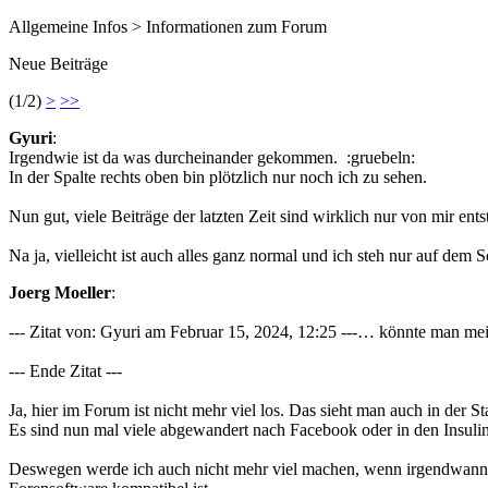
Allgemeine Infos > Informationen zum Forum
Neue Beiträge
(1/2)
>
>>
Gyuri
:
Irgendwie ist da was durcheinander gekommen. :gruebeln:
In der Spalte rechts oben bin plötzlich nur noch ich zu sehen.
Nun gut, viele Beiträge der latzten Zeit sind wirklich nur von mir en
Na ja, vielleicht ist auch alles ganz normal und ich steh nur auf dem 
Joerg Moeller
:
--- Zitat von: Gyuri am Februar 15, 2024, 12:25 ---… könnte man mein
--- Ende Zitat ---
Ja, hier im Forum ist nicht mehr viel los. Das sieht man auch in der S
Es sind nun mal viele abgewandert nach Facebook oder in den Insuli
Deswegen werde ich auch nicht mehr viel machen, wenn irgendwann d