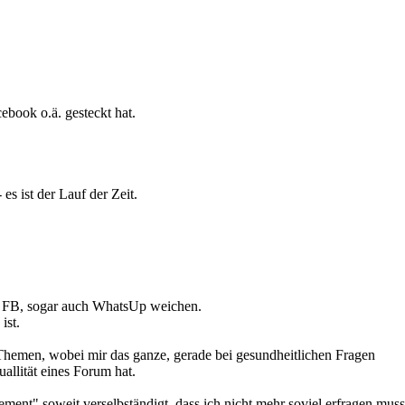
cebook o.ä. gesteckt hat.
es ist der Lauf der Zeit.
und FB, sogar auch WhatsUp weichen.
ist.
Themen, wobei mir das ganze, gerade bei gesundheitlichen Fragen
allität eines Forum hat.
ment" soweit verselbständigt, dass ich nicht mehr soviel erfragen muss