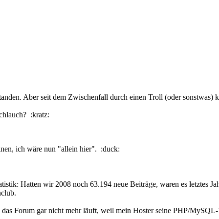
tstanden. Aber seit dem Zwischenfall durch einen Troll (oder sonstwas)
Schlauch? :kratz:
en, ich wäre nun "allein hier". :duck:
tatistik: Hatten wir 2008 noch 63.194 neue Beiträge, waren es letztes Ja
nclub.
as Forum gar nicht mehr läuft, weil mein Hoster seine PHP/MySQL-Ver