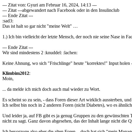
--- Zitat von: Gyuri am Februar 16, 2024, 14:13 ---
--- Zitat ---abgewandert nach Facebook oder in den Insulinclub
--- Ende Zitat ---
:sad3:
Das ist halt so gar nicht "meine Welt" …
1.) Ich bin vielleicht der letzte Mensch, der noch nie seine Nase in Fa
--- Ende Zitat ---
Wir sind mindestens 2 :knuddel: :lachen:
Keine Ahnung, wo sich "Frischlinge" heute "korrektes!" Input holen - 
Klimbim2012
:
Moin,
... da melde ich mich doch auch mal wieder zu Wort.
Es scheint so zu sein, - dass Foren dieser Art wirklich aussterben, 
Ich selbst bin noch in 2 anderen Foren (nicht Diabetes), wo es ähnlich 
Und leider ja, auf FB gibt es ja genug Gruppen zu den gewünschten 
nicht zu sagt. Ganz davon abgesehen, das der Inhalt lange nicht die Qu
Ich bevorzuge also eher die alten Foren, - doch hat sich "mein Manage