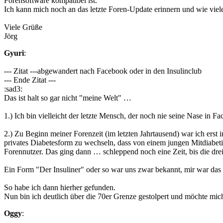
Forensoftware kompatibel ist.
Ich kann mich noch an das letzte Foren-Update erinnern und wie viele S
Viele Grüße
Jörg
Gyuri
:
--- Zitat ---abgewandert nach Facebook oder in den Insulinclub
--- Ende Zitat ---
:sad3:
Das ist halt so gar nicht "meine Welt" …
1.) Ich bin vielleicht der letzte Mensch, der noch nie seine Nase in Fa
2.) Zu Beginn meiner Forenzeit (im letzten Jahrtausend) war ich erst 
privates Diabetesform zu wechseln, dass von einem jungen Mitdiabeti
Forennutzer. Das ging dann … schleppend noch eine Zeit, bis die drei
Ein Form "Der Insuliner" oder so war uns zwar bekannt, mir war das 
So habe ich dann hierher gefunden.
Nun bin ich deutlich über die 70er Grenze gestolpert und möchte mic
Oggy
: