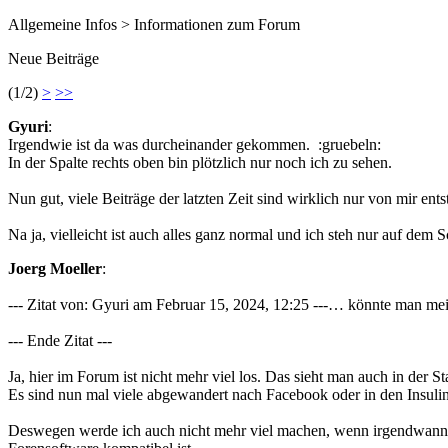
Allgemeine Infos > Informationen zum Forum
Neue Beiträge
(1/2)
>
>>
Gyuri
:
Irgendwie ist da was durcheinander gekommen. :gruebeln:
In der Spalte rechts oben bin plötzlich nur noch ich zu sehen.
Nun gut, viele Beiträge der latzten Zeit sind wirklich nur von mir en
Na ja, vielleicht ist auch alles ganz normal und ich steh nur auf dem 
Joerg Moeller
:
--- Zitat von: Gyuri am Februar 15, 2024, 12:25 ---… könnte man mein
--- Ende Zitat ---
Ja, hier im Forum ist nicht mehr viel los. Das sieht man auch in der S
Es sind nun mal viele abgewandert nach Facebook oder in den Insuli
Deswegen werde ich auch nicht mehr viel machen, wenn irgendwann d