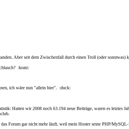
tstanden. Aber seit dem Zwischenfall durch einen Troll (oder sonstwas)
Schlauch? :kratz:
en, ich wäre nun "allein hier". :duck:
tatistik: Hatten wir 2008 noch 63.194 neue Beiträge, waren es letztes Ja
nclub.
as Forum gar nicht mehr läuft, weil mein Hoster seine PHP/MySQL-Ver