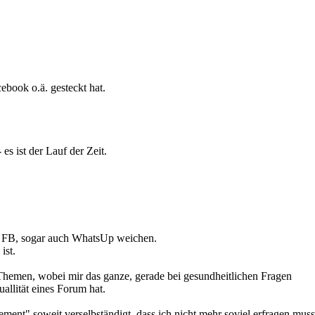
cebook o.ä. gesteckt hat.
es ist der Lauf der Zeit.
und FB, sogar auch WhatsUp weichen.
ist.
Themen, wobei mir das ganze, gerade bei gesundheitlichen Fragen
allität eines Forum hat.
ment" soweit verselbständigt, dass ich nicht mehr soviel erfragen muss