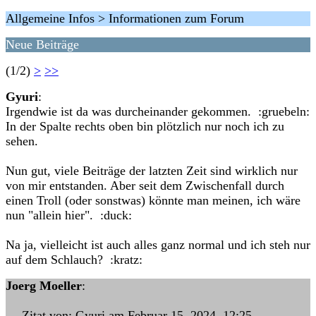
Allgemeine Infos > Informationen zum Forum
Neue Beiträge
(1/2)
>
>>
Gyuri
:
Irgendwie ist da was durcheinander gekommen. :gruebeln:
In der Spalte rechts oben bin plötzlich nur noch ich zu
sehen.
Nun gut, viele Beiträge der latzten Zeit sind wirklich nur
von mir entstanden. Aber seit dem Zwischenfall durch
einen Troll (oder sonstwas) könnte man meinen, ich wäre
nun "allein hier". :duck:
Na ja, vielleicht ist auch alles ganz normal und ich steh nur
auf dem Schlauch? :kratz:
Joerg Moeller
:
--- Zitat von: Gyuri am Februar 15, 2024, 12:25 ---…