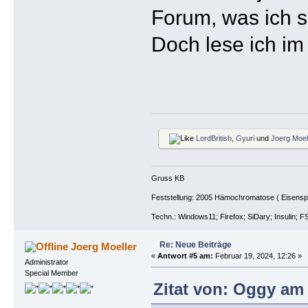
Forum, was ich se
Doch lese ich im 
LordBritish
,
Gyuri
und
Joerg Moel
Gruss KB
Feststellung: 2005 Hämochromatose ( Eisenspeic
Techn.: Windows11; Firefox; SiDary; Insulin; F
Re: Neue Beiträge
Joerg Moeller
«
Antwort #5 am:
Februar 19, 2024, 12:26 »
Administrator
Special Member
Zitat von: Oggy am 